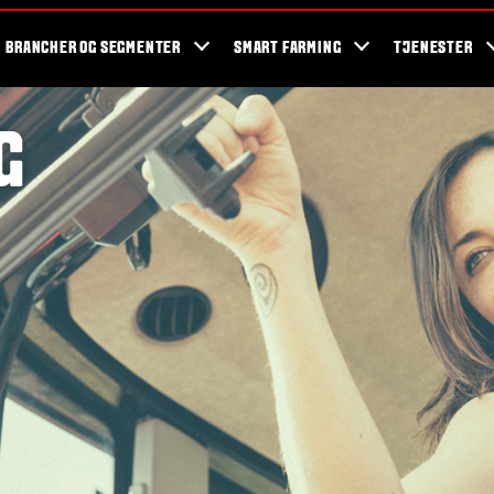
og events
Valtra fans
Valtra blog
Nyhedsbrev
Valtra kampagner
BRANCHER OG SEGMENTER
SMART FARMING
TJENESTER
G