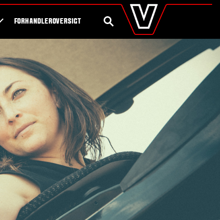
valtra
.dk
Shop
Byg din egen traktor
Global
SØG
FORHANDLEROVERSIGT
Europe
Austria
Belgium
Czech Republic
Denmark
Estonia
Finland
France
Germany
Hungary
Italy
Latvia
Lithuania
The Netherlands
Norway
Poland
Portugal