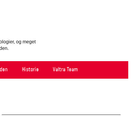
Slovakia
Spain
Sweden
United Kingdom
Eastern Europe
Україна
ologier, og meget
South America
rden.
Brazil
Middle East
United Arab Emirates
rden
Historie
Valtra Team
Africa
English
Asia
China
Australia
Australia & New Zealand