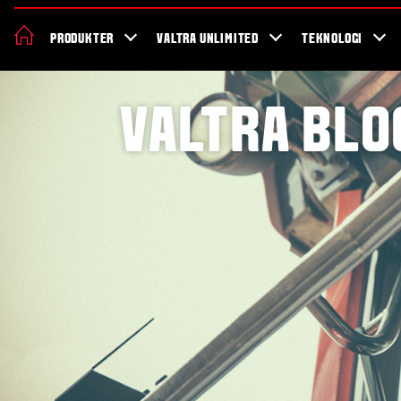
Om Valtra
Karriere
Showroom
Forhandler lokation
Nyheder 
PRODUKTER
VALTRA UNLIMITED
TEKNOLOGI
VALTRA BLO