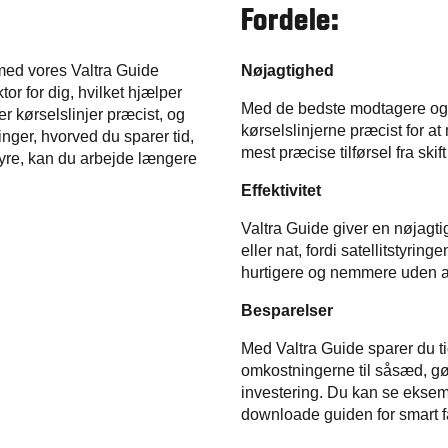
Fordele:
 med vores Valtra Guide
Nøjagtighed
ktor for dig, hvilket hjælper
Med de bedste modtagere og k
r kørselslinjer præcist, og
kørselslinjerne præcist for 
ger, hvorved du sparer tid,
mest præcise tilførsel fra skif
tyre, kan du arbejde længere
Effektivitet
Valtra Guide giver en nøjagtig
eller nat, fordi satellitstyrin
hurtigere og nemmere uden 
Besparelser
Med Valtra Guide sparer du t
omkostningerne til såsæd, gødn
investering. Du kan se eksem
downloade guiden for smart f