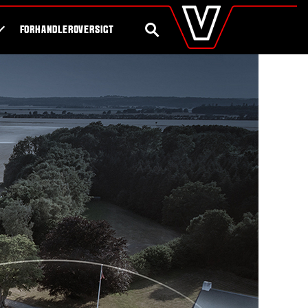
valtra
.dk
Shop
Byg din egen traktor
Global
SØG
FORHANDLEROVERSIGT
Europe
Austria
Belgium
Czech Republic
Denmark
Estonia
Finland
France
Germany
Hungary
Italy
Latvia
Lithuania
The Netherlands
Norway
Poland
Portugal