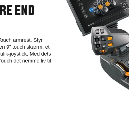
RE END
tTouch armrest. Styr
 en 9" touch skærm, et
ulik-joystick. Med dets
ouch det nemme liv til