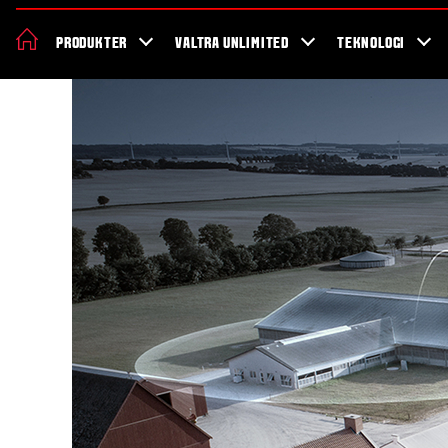
Om Valtra
Karriere
Showroom
Forhandler lokation
Nyheder 
PRODUKTER
VALTRA UNLIMITED
TEKNOLOGI