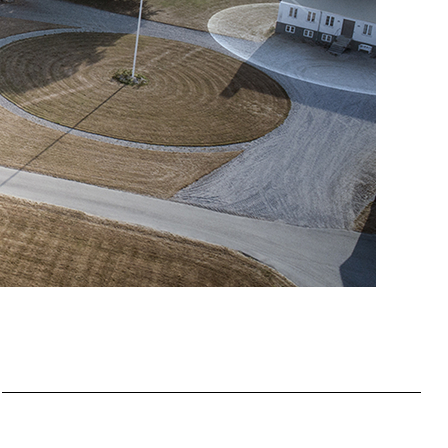
Slovakia
Spain
Sweden
United Kingdom
Eastern Europe
Україна
South America
Brazil
Middle East
United Arab Emirates
Africa
English
Asia
China
Australia
Australia & New Zealand