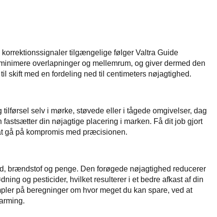
orrektionssignaler tilgængelige følger Valtra Guide
at minimere overlapninger og mellemrum, og giver dermed den
t til skift med en fordeling ned til centimeters nøjagtighed.
 tilførsel selv i mørke, støvede eller i tågede omgivelser, dag
gen fastsætter din nøjagtige placering i marken. Få dit job gjort
at gå på kompromis med præcisionen.
id, brændstof og penge. Den forøgede nøjagtighed reducerer
ing og pesticider, hvilket resulterer i et bedre afkast af din
pler på beregninger om hvor meget du kan spare, ved at
arming.