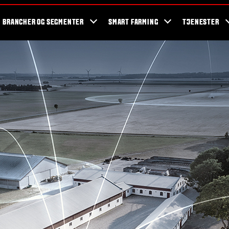
og events
Valtra fans
Valtra blog
Nyhedsbrev
Valtra kampagner
BRANCHER OG SEGMENTER
SMART FARMING
TJENESTER