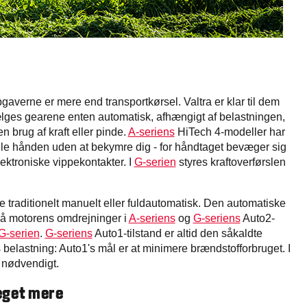
gaverne er mere end transportkørsel. Valtra er klar til dem
vælges gearene enten automatisk, afhængigt af belastningen,
 brug af kraft eller pinde.
A-seriens
HiTech 4-modeller har
hvile hånden uden at bekymre dig - for håndtaget bevæger sig
ektroniske vippekontakter. I
G-serien
styres kraftoverførslen
traditionelt manuelt eller fuldautomatisk. Den automatiske
 på motorens omdrejninger i
A-seriens
og
G-seriens
Auto2-
G-serien
.
G-seriens
Auto1-tilstand er altid den såkaldte
s belastning: Auto1's mål er at minimere brændstofforbruget. I
 nødvendigt.
eget mere