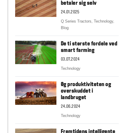
Slovakia
betaler sig selv
Spain
24.01.2025
Sweden
United Kingdom
Q Series Tractors,
Technology,
Eastern Europe
Blog
Україна
South America
De ti største fordele ved
smart farming
Brazil
Middle East
03.07.2024
United Arab Emirates
Technology
Africa
English
Øg produktiviteten og
Asia
overskuddet i
China
landbruget
Australia
24.06.2024
Australia & New Zealand
Technology
Fremtidens intelligente