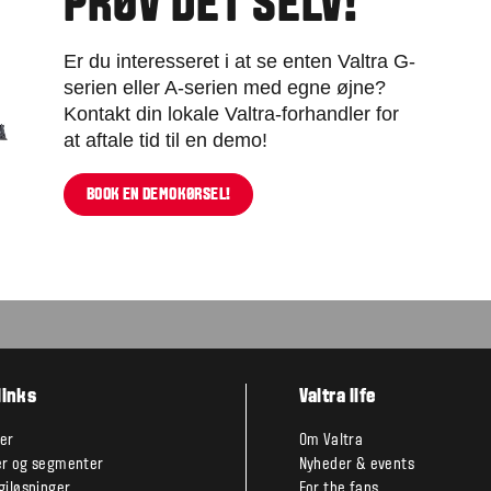
PRØV DET SELV!
Er du interesseret i at se enten Valtra G-
serien eller A-serien med egne øjne?
Kontakt din lokale Valtra-forhandler for
at aftale tid til en demo!
BOOK EN DEMOKØRSEL!
links
Valtra life
er
Om Valtra
r og segmenter
Nyheder & events
giløsninger
For the fans