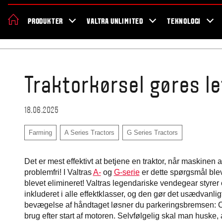
Om Valtra
Karriere
Showroom
Forhandler lokation
Nyheder 
PRODUKTER
VALTRA UNLIMITED
TEKNOLOGI
Home
Blog
Traktorkørsel gøres le
18.06.2025
Farming
A Series Tractors
G Series Tractors
Det er mest effektivt at betjene en traktor, når maskinen 
problemfri! I Valtras
A-
og
G-serie
er dette spørgsmål ble
blevet elimineret! Valtras legendariske vendegear styre
inkluderet i alle effektklasser, og den gør det usædvanli
bevægelse af håndtaget løsner du parkeringsbremsen: C1-ge
brug efter start af motoren. Selvfølgelig skal man huske, 