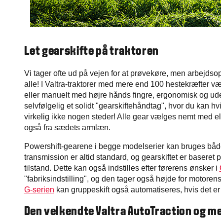
Let gearskifte på traktoren
Vi tager ofte ud på vejen for at prøvekøre, men arbejdsop
alle! I Valtra-traktorer med mere end 100 hestekræfter 
eller manuelt med højre hånds fingre, ergonomisk og uden
selvfølgelig et solidt "gearskiftehåndtag", hvor du kan 
virkelig ikke nogen steder! Alle gear vælges nemt med el
også fra sædets armlæn.
Powershift-gearene i begge modelserier kan bruges både 
transmission er altid standard, og gearskiftet er baseret
tilstand. Dette kan også indstilles efter førerens ønsker i
"fabriksindstilling", og den tager også højde for motoren
G-serien
kan gruppeskift også automatiseres, hvis det er
Den velkendte Valtra AutoTraction og m