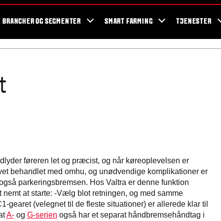
og events
Valtra fans
Valtra blog
Nyhedsbrev
Valtra kampagner
BRANCHER OG SEGMENTER
SMART FARMING
TJENESTER
t
adlyder føreren let og præcist, og når køreoplevelsen er
vet behandlet med omhu, og unødvendige komplikationer er
r også parkeringsbremsen. Hos Valtra er denne funktion
gt nemt at starte: -Vælg blot retningen, og med samme
aret (velegnet til de fleste situationer) er allerede klar til
at
A-
og
G-serien
også har et separat håndbremsehåndtag i