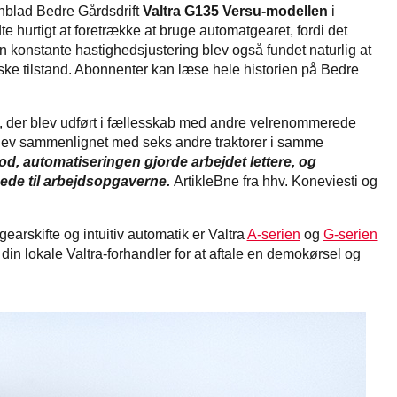
nblad Bedre Gårdsdrift
Valtra G135 Versu-modellen
i
 hurtigt at foretrække at bruge automatgearet, fordi det
Den konstante hastighedsjustering blev også fundet naturlig at
ke tilstand. Abonnenter kan læse hele historien på Bedre
est, der blev udført i fællesskab med andre velrenommerede
blev sammenlignet med seks andre traktorer i samme
od, automatiseringen gjorde arbejdet lettere, og
ede til arbejdsopgaverne.
ArtikleBne fra hhv. Koneviesti og
arskifte og intuitiv automatik er Valtra
A-serien
og
G-serien
in lokale Valtra-forhandler for at aftale en demokørsel og