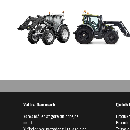
Valtra Danmark
Quick 
Vores mål er at gøre dit arbejde
Produkt
nemt.
Branche
Vi finder nye metoder til at løse dine
Teknolo