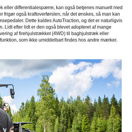
træk eller differentialespærre, kan også betjenes manuelt med
ser frigør også kraftoverførslen, når det ønskes, så man kan
msepedaler. Dette kaldes AutoTraction, og det er naturligvis
en. Lidt efter lidt er den også blevet adopteret af mange
ring af firehjulstrækket (4WD) til baghjulstræk eller
unktion, som ikke umiddelbart findes hos andre mærker.