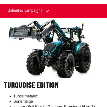
TURQUOISE EDITION​
Turkis metallic
Sorte fælge
Interiør (Soft Black i G-serien, Premium i N og T)