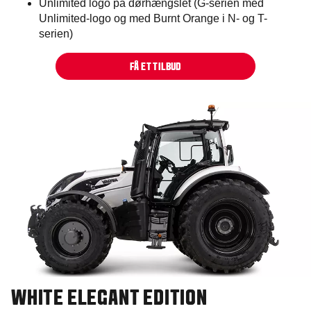
Unlimited logo på dørhængslet (G-serien med
Unlimited-logo og med Burnt Orange i N- og T-
serien)
FÅ ET TILBUD
WHITE ELEGANT EDITION​