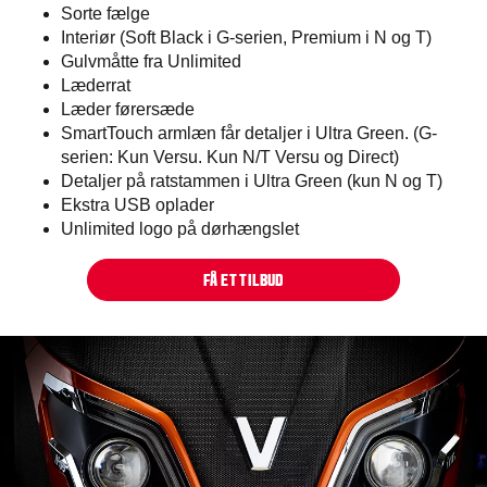
Sorte fælge ​
Interiør (Soft Black i G-serien, Premium i N og T)
Gulvmåtte fra Unlimited
Læderrat
Læder førersæde
SmartTouch armlæn får detaljer i Ultra Green. (G-
serien: Kun Versu. Kun N/T Versu og Direct)
Detaljer på ratstammen i Ultra Green (kun N og T)
Ekstra USB oplader
Unlimited logo på dørhængslet
FÅ ET TILBUD