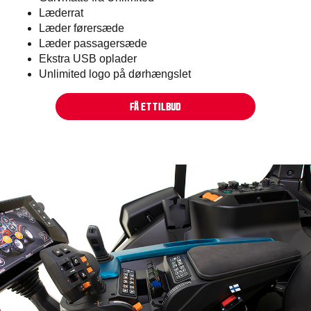
Læderrat
Læder førersæde
Læder passagersæde
Ekstra USB oplader
Unlimited logo på dørhængslet
FÅ ET TILBUD