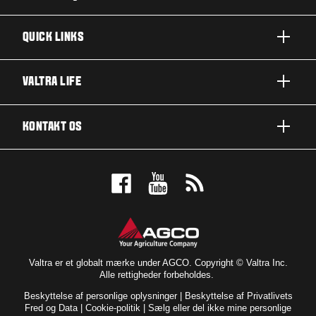
QUICK LINKS
PRODUKTER
VALTRA LIFE
BRANCHER OG SEGMENTER
OM VALTRA
KONTAKT OS
TEKNOLOGILØSNINGER
NYHEDER & EVENTS
SERVICE OG REPARATION
KONTAKT OS
FOR THE FANS
BOOK EN DEMO
VALTRA BLOG
FORHANDLEROVERSIGT
VALTRA SHOP
Valtra er et globalt mærke under AGCO. Copyright © Valtra Inc.
Alle rettigheder forbeholdes.
Beskyttelse af personlige oplysninger
|
Beskyttelse af Privatlivets
Fred og Data
|
Cookie-politik
|
Sælg eller del ikke mine personlige