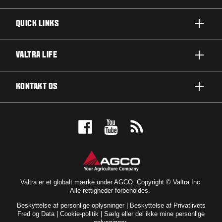
QUICK LINKS
PRODUKTER
VALTRA LIFE
BRANCHER OG SEGMENTER
OM VALTRA
KONTAKT OS
TEKNOLOGILØSNINGER
NYHEDER & EVENTS
SERVICE OG REPARATION
KONTAKT OS
FOR THE FANS
BOOK EN DEMO
VALTRA BLOG
FORHANDLEROVERSIGT
VALTRA SHOP
Valtra er et globalt mærke under AGCO. Copyright © Valtra Inc.
Alle rettigheder forbeholdes.
Beskyttelse af personlige oplysninger
|
Beskyttelse af Privatlivets
Fred og Data
|
Cookie-politik
|
Sælg eller del ikke mine personlige