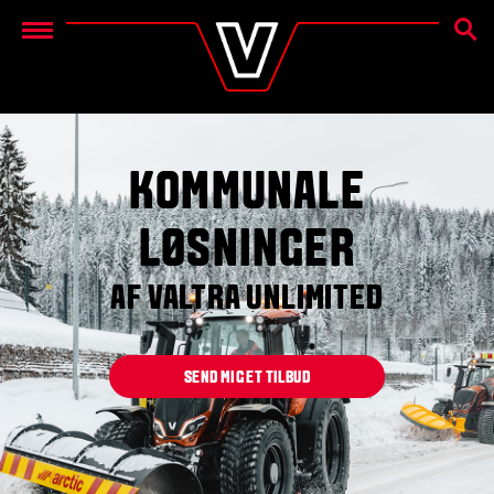
SØG
Menu
KOMMUNALE
LØSNINGER
AF VALTRA UNLIMITED
SEND MIG ET TILBUD