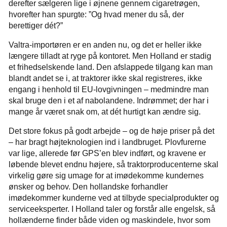
derefter sælgeren lige i øjnene gennem cigaretrøgen,
hvorefter han spurgte: ”Og hvad mener du så, der
berettiger dét?”
Valtra-importøren er en anden nu, og det er heller ikke
længere tilladt at ryge på kontoret. Men Holland er stadig
et frihedselskende land. Den afslappede tilgang kan man
blandt andet se i, at traktorer ikke skal registreres, ikke
engang i henhold til EU-lovgivningen – medmindre man
skal bruge den i et af nabolandene. Indrømmet; der har i
mange år været snak om, at dét hurtigt kan ændre sig.
Det store fokus på godt arbejde – og de høje priser på det
– har bragt højteknologien ind i landbruget. Plovfurerne
var lige, allerede før GPS’en blev indført, og kravene er
løbende blevet endnu højere, så traktorproducenterne skal
virkelig gøre sig umage for at imødekomme kundernes
ønsker og behov. Den hollandske forhandler
imødekommer kunderne ved at tilbyde specialprodukter og
serviceeksperter. I Holland taler og forstår alle engelsk, så
hollænderne finder både viden og maskindele, hvor som