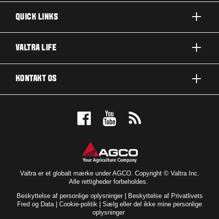
QUICK LINKS
PRODUKTER
VALTRA LIFE
BRANCHER OG SEGMENTER
OM VALTRA
KONTAKT OS
TEKNOLOGILØSNINGER
NYHEDER & EVENTS
SERVICE OG REPARATION
KONTAKT OS
FOR THE FANS
BOOK EN DEMO
VALTRA BLOG
FORHANDLEROVERSIGT
VALTRA SHOP
Valtra er et globalt mærke under AGCO. Copyright © Valtra Inc.
Alle rettigheder forbeholdes.
Beskyttelse af personlige oplysninger
|
Beskyttelse af Privatlivets
Fred og Data
|
Cookie-politik
|
Sælg eller del ikke mine personlige
oplysninger