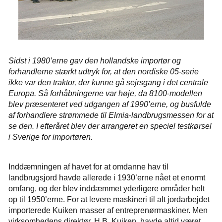
Sidst i 1980’erne gav den hollandske importør og
forhandlerne stærkt udtryk for, at den nordiske 05-serie
ikke var den traktor, der kunne gå sejrsgang i det centrale
Europa. Så forhåbningerne var høje, da 8100-modellen
blev præsenteret ved udgangen af 1990’erne, og busfulde
af forhandlere strømmede til Elmia-landbrugsmessen for at
se den. I efteråret blev der arrangeret en speciel testkørsel
i Sverige for importøren.
Inddæmningen af havet for at omdanne hav til
landbrugsjord havde allerede i 1930’erne nået et enormt
omfang, og der blev inddæmmet yderligere områder helt
op til 1950’erne. For at levere maskineri til alt jordarbejdet
importerede Kuiken masser af entreprenørmaskiner. Men
virksomhedens direktør, H.B. Kuiken, havde altid været