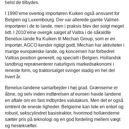
helst de tilbydes.
I 1990’erne overtog importøren Kuiken også ansvaret for
Belgien og Luxembourg. Der var allerede gamle Valmet-
importører i de to lande, men i praksis blev der solgt meget
lidt. I 2010’erne overgik salget af Valtra i de såkaldte
Benelux-lande fra Kuiken til Mechan Group, som er en
importør, AGCO kender rigtigt godt. Mechan har aktiviteter i
mange europæiske lande, og koncernen har forbedret
Valtras position generelt, og specielt i Belgien. Hollandsk
landbrug repræsenterer naturligvis markedsøkonomi i
reneste form, og traktorsalget svinger stadig en hel del
hvert år.
Benelux-landene samarbejder i høj grad. Grænserne er
åbne, og selv inden indførelsen af euroen havde landene
en aftale om en fast indbyrdes valutakurs. Men det er også
omtrent de eneste ligheder. Belgierne kan lide en enkel og
robust, sekscylindret basistraktor, hvorimod hollænderne
sætter pris på teknologi og en god fordeling mellem vægt
og hestekræfter.