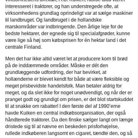
interesseret i traktorer, og han understregede ofte, at
virksomhedens grundlag oprindeligt var at sælge maskiner
til landbruget. Og landbruget i de hollandske
marskområder var indbringende. Den årlige leje for de
bedste hektarer, der egnede sig til specialafgrøder, kunne
være lige så høj som købsprisen for én hektar land i det
centrale Finland.
Men det har ikke altid været let at producere korn til brød
på de inddæmmede områder. Måske er dét den
grundlæggende udfordring, der har bevirket, at
hollænderne er blevet kendt for både at være fleksible og
meget prisbevidste handelsfolk. Man betaler aldrig for
meget, og da slet ikke for noget unødvendigt, og når der er
pranget godt og grundigt om prisen, er det blot startskuddet
til at snakke om rabatter! I den første del af 1990’erne
havde Kuiken en central indkøbsorganisation, der også
håndterede traktorer. Da den finske sælger langt om længe
dristede sig til at nævne en beskeden prisforhøjelse,
rullede indkøberen langsomt en cigaret, tændte den, og så