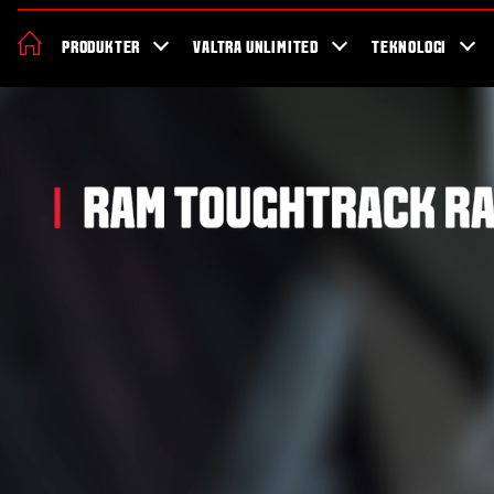
Om Valtra
Karriere
Showroom
Forhandler lokation
Nyheder 
PRODUKTER
VALTRA UNLIMITED
TEKNOLOGI