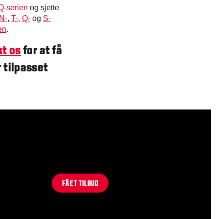
Q-serien
og sjette
N-
,
T-,
Q-
og
S-
en
.
t os
for at få
 tilpasset
FÅ ET TILBUD