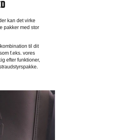
ED
er kan det virke
se pakker med stor
kombination til dit
som f.eks. vores
 efter funktioner,
kstraudstyrspakke.