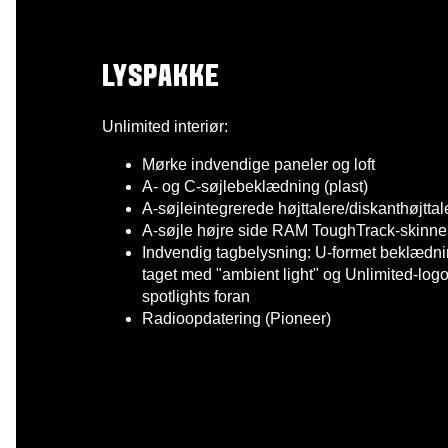
LYSPAKKE
Unlimited interiør:​
Mørke indvendige paneler og loft
A- og C-søjlebeklædning (plast)
A-søjleintegrerede højttalere/diskanthøjttal
A-søjle højre side RAM ToughTrack-skinne
Indvendig tagbelysning: U-formet beklædni
taget med "ambient light" og Unlimited-log
spotlights foran
Radioopdatering (Pioneer)
Tag og opgraderet radio