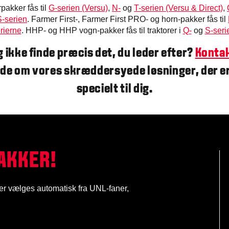
pakker fås til
G-serien (Versu)
,
N-
og
T-serien (Versu & Direct)
,
S-serien
. Farmer First-, Farmer First PRO- og horn-pakker fås til
rierne
. HHP- og HHP vogn-pakker fås til traktorer i
Q-
og
S-seri
g ikke finde præcis det, du leder efter?
Kontak
ide om vores skræddersyede løsninger, der er
specielt til dig.
AKKER!
er vælges automatisk fra UNL-faner,