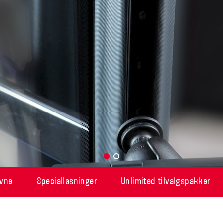
avne
Specialløsninger
Unlimited tilvalgspakker