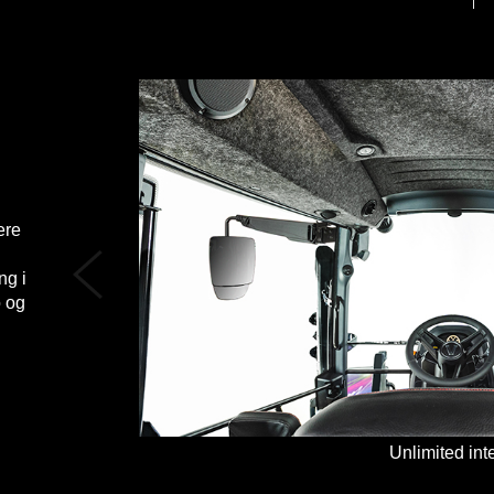
ere
ng i
o og
Unlimited int