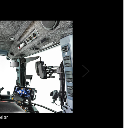
eriør