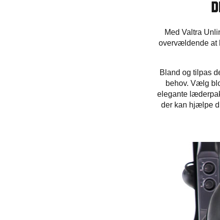
D
Med Valtra Unli
overvældende at b
Bland og tilpas de
behov. Vælg blo
elegante læderpakk
der kan hjælpe di