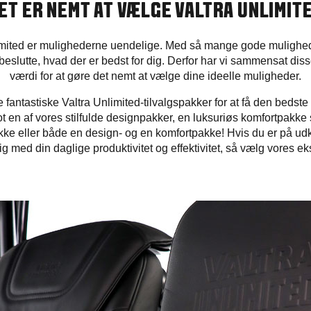
ET ER NEMT AT VÆLGE VALTRA UNLIMIT
mited er mulighederne uendelige. Med så mange gode mulighed
eslutte, hvad der er bedst for dig. Derfor har vi sammensat dis
værdi for at gøre det nemt at vælge dine ideelle muligheder.
 fantastiske Valtra Unlimited-tilvalgspakker for at få den bedste 
t en af vores stilfulde designpakker, en luksuriøs komfortpakke 
e eller både en design- og en komfortpakke! Hvis du er på udkig
g med din daglige produktivitet og effektivitet, så vælg vores e