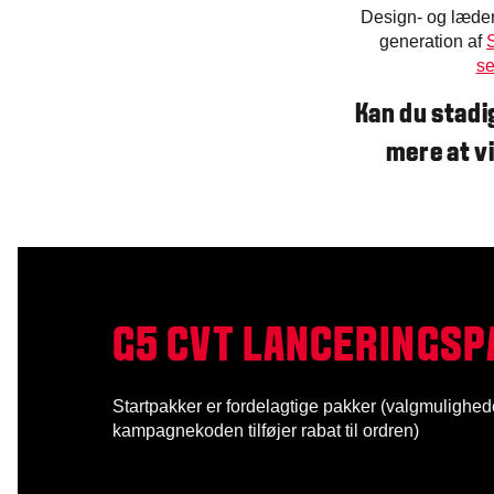
Design- og læder
generation af
se
Kan du stadi
mere at v
G5 CVT LANCERINGSP
Startpakker er fordelagtige pakker (valgmulighed
kampagnekoden tilføjer rabat til ordren)