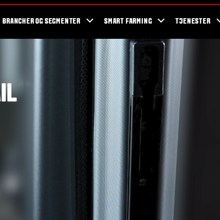
og events
Valtra fans
Valtra blog
Nyhedsbrev
Valtra kampagner
BRANCHER OG SEGMENTER
SMART FARMING
TJENESTER