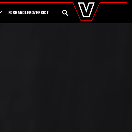
valtra
.dk
Shop
Byg din egen traktor
Global
SØG
FORHANDLEROVERSIGT
Europe
Austria
Belgium
Czech Republic
Denmark
Estonia
Finland
France
Germany
Hungary
Italy
Latvia
Lithuania
The Netherlands
Norway
Poland
Portugal