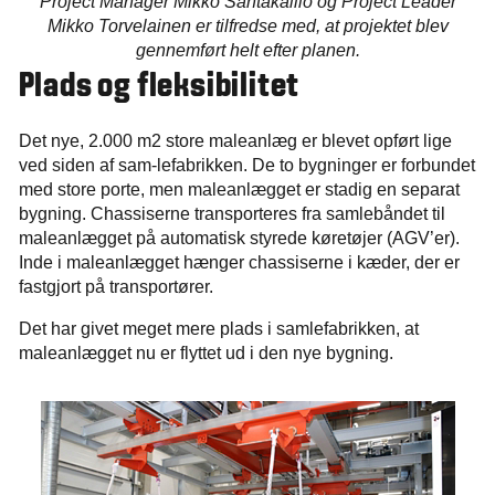
Project Manager Mikko Santakallio og Project Leader
Mikko Torvelainen er tilfredse med, at projektet blev
gennemført helt efter planen.
Plads og fleksibilitet
Det nye, 2.000 m2 store maleanlæg er blevet opført lige
ved siden af sam-lefabrikken. De to bygninger er forbundet
med store porte, men maleanlægget er stadig en separat
bygning. Chassiserne transporteres fra samlebåndet til
maleanlægget på automatisk styrede køretøjer (AGV’er).
Inde i maleanlægget hænger chassiserne i kæder, der er
fastgjort på transportører.
Det har givet meget mere plads i samlefabrikken, at
maleanlægget nu er flyttet ud i den nye bygning.