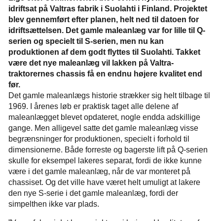
idriftsat på Valtras fabrik i Suolahti i Finland. Projektet
blev gennemført efter planen, helt ned til datoen for
idriftsættelsen. Det gamle maleanlæg var for lille til Q-
serien og specielt til S-serien, men nu kan
produktionen af dem godt flyttes til Suolahti. Takket
være det nye maleanlæg vil lakken på Valtra-
traktorernes chassis få en endnu højere kvalitet end
før.
Det gamle maleanlægs historie strækker sig helt tilbage til
1969. I årenes løb er praktisk taget alle delene af
maleanlægget blevet opdateret, nogle endda adskillige
gange. Men alligevel satte det gamle maleanlæg visse
begrænsninger for produktionen, specielt i forhold til
dimensionerne. Både forreste og bagerste lift på Q-serien
skulle for eksempel lakeres separat, fordi de ikke kunne
være i det gamle maleanlæg, når de var monteret på
chassiset. Og det ville have været helt umuligt at lakere
den nye S-serie i det gamle maleanlæg, fordi der
simpelthen ikke var plads.