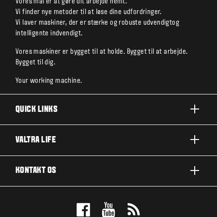
Vores mål er at gøre dit arbejde nemt.
Vi finder nye metoder til at løse dine udfordringer.
Vi laver maskiner, der er stærke og robuste udvendigtog
intelligente indvendigt.
Vores maskiner er bygget til at holde. Bygget til at arbejde.
Bygget til dig.
Your working machine.
QUICK LINKS
PRODUKTER
VALTRA LIFE
BRANCHER OG SEGMENTER
OM VALTRA
KONTAKT OS
TEKNOLOGILØSNINGER
NYHEDER & EVENTS
SERVICE OG REPARATION
KONTAKT OS
FOR THE FANS
BOOK EN DEMO