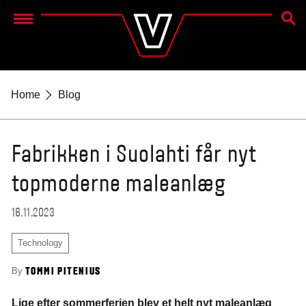
SØG
Menu
Home
Blog
Fabrikken i Suolahti får nyt
topmoderne maleanlæg
16.11.2023
Technology
By
TOMMI PITENIUS
Lige efter sommerferien blev et helt nyt maleanlæg