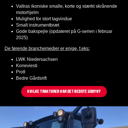
Valtras ikoniske smalle, korte og stærkt skrånende
motorhjelm
Mulighed for stort tagvindue
Smalt instrumentbræt
Gode bakspejle (opdateret på G-serien i februar
2025)
De førende branchemedier er enige, f.eks:
LWK Niedersachsen
Koneviesti
Profi
Bedre Gårdsrift
HVILKE TRAKTORER HAR DET BEDSTE UDSYN?