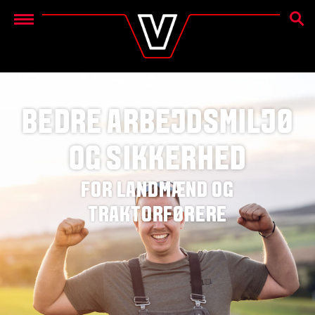
SØG
Menu
BEDRE ARBEJDSMILJØ
OG SIKKERHED
FOR LANDMÆND OG
TRAKTORFØRERE