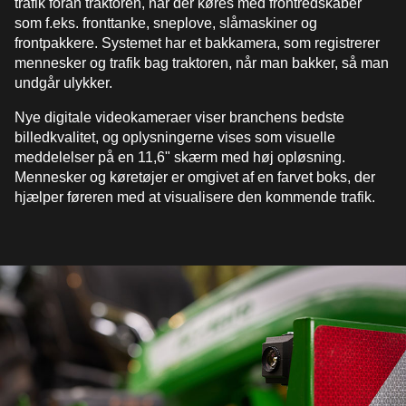
trafik foran traktoren, når der køres med frontredskaber
som f.eks. fronttanke, sneplove, slåmaskiner og
frontpakkere. Systemet har et bakkamera, som registrerer
mennesker og trafik bag traktoren, når man bakker, så man
undgår ulykker.
Nye digitale videokameraer viser branchens bedste
billedkvalitet, og oplysningerne vises som visuelle
meddelelser på en 11,6" skærm med høj opløsning.
Mennesker og køretøjer er omgivet af en farvet boks, der
hjælper føreren med at visualisere den kommende trafik.