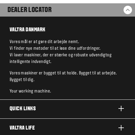
DEALER LOCATOR
BA
VALTRA DANMARK
Vores mål er at gøre dit arbejde nemt.
Vi finder nye metoder til at løse dine udfordringer.
Vi laver maskiner, der er stærke og robuste udvendigtog
intelligente indvendigt.
Vores maskiner er bygget til at holde. Bygget til at arbejde.
Bygget til dig.
Your working machine.
QUICK LINKS
PRODUKTER
VALTRA LIFE
BRANCHER OG SEGMENTER