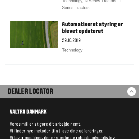
Technology,
N Series Tractors,
T
Series Tractors
Automatiseret styring er
blevet opdateret
29.10.2019
Technology
DEALER LOCATOR
BA
VALTRA DANMARK
Vores mål er at gøre dit arbejde nemt.
Vi finder nye metoder til at løse dine udfordringer.
Vi laver maskiner, der er stærke og robuste udvendigtog