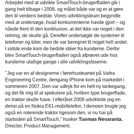
Arbejdet med at udvikle SmartTouch-brugerfladen gik i
gang helt tilbage i 2008, og målet både var og er at gøre
den til verdens bedste. Vores udviklingsteam begyndte
med at undersøge, hvad konkurrenterne havde gjort – og
nåede frem til den konklusion, at det ikke var noget i den
retning, de skulle gå. Derefter undersøgte de systemer til
telefoner og biler, men de var beregnet til noget helt andet.
I sidste ende kom de bedste idéer fra kunderne. Derfor
blev SmartTouch-brugerfladen også afprøvet ude hos
kunderne utallige gange i alle udviklingsfaserne.
"Jeg var en af designerne i førerhusteamet på Valtra
Engineering Centre, dengang iPhone kom på markedet i
sommeren 2007. Den var udtryk for en helt ny tankegang,
og det fik mig til at spekulere på, hvilken type brugerflade,
en traktor skulle have. I efteråret 2008 udviklede jeg en
demo på en Nokia E61-mobiltelefon. I demoen brugte jeg
også en roterende traktor ligesom den, vi nu har på
startsiden på SmartTouch," husker
Tuomas Nevaranta
,
Director, Product Management.