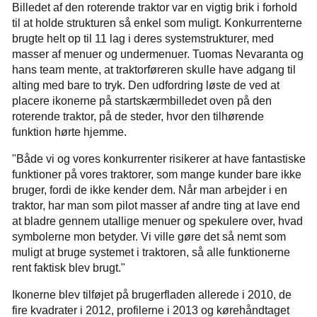
Billedet af den roterende traktor var en vigtig brik i forhold
til at holde strukturen så enkel som muligt. Konkurrenterne
brugte helt op til 11 lag i deres systemstrukturer, med
masser af menuer og undermenuer. Tuomas Nevaranta og
hans team mente, at traktorføreren skulle have adgang til
alting med bare to tryk. Den udfordring løste de ved at
placere ikonerne på startskærmbilledet oven på den
roterende traktor, på de steder, hvor den tilhørende
funktion hørte hjemme.
"Både vi og vores konkurrenter risikerer at have fantastiske
funktioner på vores traktorer, som mange kunder bare ikke
bruger, fordi de ikke kender dem. Når man arbejder i en
traktor, har man som pilot masser af andre ting at lave end
at bladre gennem utallige menuer og spekulere over, hvad
symbolerne mon betyder. Vi ville gøre det så nemt som
muligt at bruge systemet i traktoren, så alle funktionerne
rent faktisk blev brugt."
Ikonerne blev tilføjet på brugerfladen allerede i 2010, de
fire kvadrater i 2012, profilerne i 2013 og kørehåndtaget