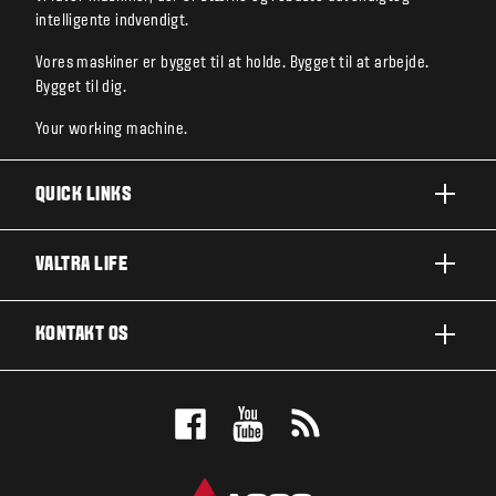
intelligente indvendigt.
Vores maskiner er bygget til at holde. Bygget til at arbejde.
Bygget til dig.
Your working machine.
QUICK LINKS
PRODUKTER
VALTRA LIFE
BRANCHER OG SEGMENTER
OM VALTRA
KONTAKT OS
TEKNOLOGILØSNINGER
NYHEDER & EVENTS
SERVICE OG REPARATION
KONTAKT OS
FOR THE FANS
BOOK EN DEMO
VALTRA BLOG
FORHANDLEROVERSIGT