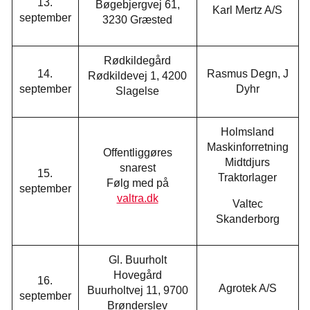
13.
Bøgebjergvej 61,
Karl Mertz A/S
september
3230 Græsted
Rødkildegård
14.
Rasmus Degn, J
Rødkildevej 1, 4200
september
Dyhr
Slagelse
Holmsland
Maskinforretning
Offentliggøres
Midtdjurs
snarest
15.
Traktorlager
Følg med på
september
valtra.dk
Valtec
Skanderborg
Gl. Buurholt
Hovegård
16.
Agrotek A/S
Buurholtvej 11, 9700
september
Brønderslev