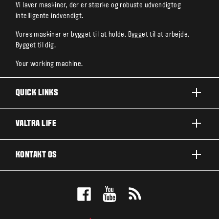
Vi laver maskiner, der er stærke og robuste udvendigtog
intelligente indvendigt.
Vores maskiner er bygget til at holde. Bygget til at arbejde.
Bygget til dig.
Your working machine.
QUICK LINKS
PRODUKTER
VALTRA LIFE
BRANCHER OG SEGMENTER
OM VALTRA
KONTAKT OS
TEKNOLOGILØSNINGER
NYHEDER & EVENTS
SERVICE OG REPARATION
KONTAKT OS
FOR THE FANS
BOOK EN DEMO
VALTRA BLOG
FORHANDLEROVERSIGT