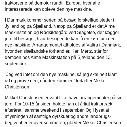
traktorserie på demotur rundt i Europa, hvor alle
interesserede kan opleve den nye maskine.
I Danmark kommer serien på besøg forskellige steder i
Jylland og på Sjælland. Netop på Sjælland er det Alme
Maskinstation og Rødkildegård ved Slagelse, der lægger
jord til besøget, hvor besøgende kan få en køretur i den
nye maskine. Arrangementet afholdes af Valtra i Danmark,
hvor den sjællandske forhandler, Karl Mertz, står for
demoen hos Alme Maskinstation på Sjælland den 13.
september.
”Jeg ved intet om den nye maskine, så jeg skal helt klart
ud og prøve den, når den kommer,” fortæller Mikkel
Christensen.
Mikkel Christensen er vant til at have arrangementer på sin
jord. For 10-15 år siden holdte han et årligt traktortræk i
efteråret i samme weekend i september. Og i lyset af
aflysningen af samtlige dyrskuer og andre landbrugs-
begivenheder over sommeren, glæder Mikkel Christensen