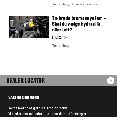
Technology,
T Series Tractors
To-kreds bremsesystem –
Skal du vælge hydraulik
eller luft?
09.03.2020
Technology
DEALER LOCATOR
BA
VALTRA DANMARK
Vores mål er at gøre dit arbejde nemt.
Vi finder nye metoder til at løse dine udfordringer.