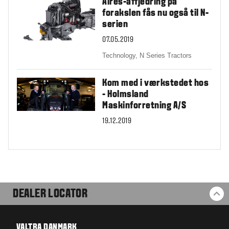
Aires-affjedring på
forakslen fås nu også til N-
serien
07.05.2019
Technology,
N Series Tractors
Kom med i værkstedet hos
- Holmsland
Maskinforretning A/S
19.12.2019
DEALER LOCATOR
BA
VALTRA DANMARK