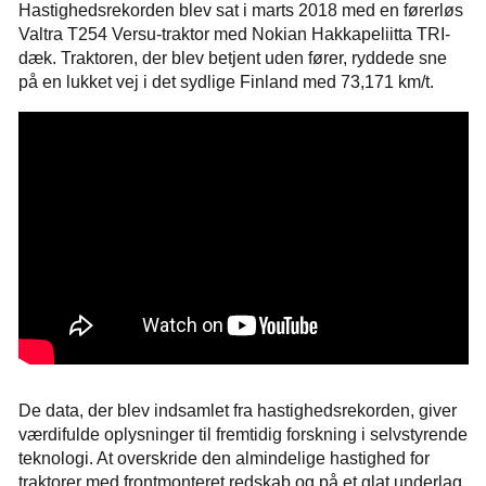
Hastighedsrekorden blev sat i marts 2018 med en førerløs
Valtra T254 Versu-traktor med Nokian Hakkapeliitta TRI-
dæk. Traktoren, der blev betjent uden fører, ryddede sne
på en lukket vej i det sydlige Finland med 73,171 km/t.
De data, der blev indsamlet fra hastighedsrekorden, giver
værdifulde oplysninger til fremtidig forskning i selvstyrende
teknologi. At overskride den almindelige hastighed for
traktorer med frontmonteret redskab og på et glat underlag