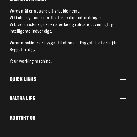
Vores mål er at gøre dit arbejde nemt.
Vi finder nye metoder til at løse dine udfordringer.
Vi laver maskiner, der er stærke og robuste udvendigtog
intelligente indvendigt.
Vores maskiner er bygget til at holde. Bygget til at arbejde.
Bygget til dig.
Your working machine.
QUICK LINKS
PRODUKTER
VALTRA LIFE
BRANCHER OG SEGMENTER
OM VALTRA
KONTAKT OS
TEKNOLOGILØSNINGER
NYHEDER & EVENTS
SERVICE OG REPARATION
KONTAKT OS