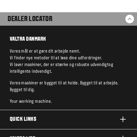
DEALER LOCATOR
BA
VALTRA DANMARK
Vores mål er at gøre dit arbejde nemt.
Vi finder nye metoder til at løse dine udfordringer.
Vi laver maskiner, der er stærke og robuste udvendigtog
intelligente indvendigt.
Vores maskiner er bygget til at holde. Bygget til at arbejde.
Bygget til dig.
Your working machine.
QUICK LINKS
PRODUKTER