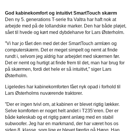
God kabinekomfort og intuitivt SmartTouch skærm
Den ny 5. generations T-serie fra Valtra har haft nok at
arbejde med på de lollandske marker. Den har både pløjet,
sået til hvede og kørt med dybdeharve for Lars Østerholm.
”Vi har jo fået den med det der SmartTouch armlæn og
computerskærm. Det er meget simpelt og nemt at finde
rundt i, selvom jeg aldrig har arbejdet med skærmen før.
Det er nemt og hurtigt at finde frem til det, man har brug for
på skærmen, fordi det hele er så intuitivt,” siger Lars
Østerholm.
Ligeledes har kabinekomforten fået nyk opad i forhold til
Lars Østerholms nuværende traktorer.
”Der er ingen tvivl om, at kabinen er blevet rigtig lækker.
Selve komforten er noget helt andet i T235’eren. Der er
både køleskab og et rigtig pænt anlæg med en stabil
subwoofer. Jeg har en markmand, der har været hos os
siden 8. klasse, som lige er blevet færdig på Høng. Han