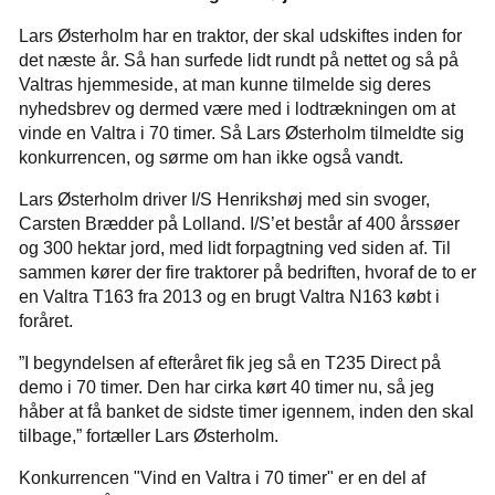
Lars Østerholm har en traktor, der skal udskiftes inden for
det næste år. Så han surfede lidt rundt på nettet og så på
Valtras hjemmeside, at man kunne tilmelde sig deres
nyhedsbrev og dermed være med i lodtrækningen om at
vinde en Valtra i 70 timer. Så Lars Østerholm tilmeldte sig
konkurrencen, og sørme om han ikke også vandt.
Lars Østerholm driver I/S Henrikshøj med sin svoger,
Carsten Brædder på Lolland. I/S’et består af 400 årssøer
og 300 hektar jord, med lidt forpagtning ved siden af. Til
sammen kører der fire traktorer på bedriften, hvoraf de to er
en Valtra T163 fra 2013 og en brugt Valtra N163 købt i
foråret.
”I begyndelsen af efteråret fik jeg så en T235 Direct på
demo i 70 timer. Den har cirka kørt 40 timer nu, så jeg
håber at få banket de sidste timer igennem, inden den skal
tilbage,” fortæller Lars Østerholm.
Konkurrencen "Vind en Valtra i 70 timer" er en del af