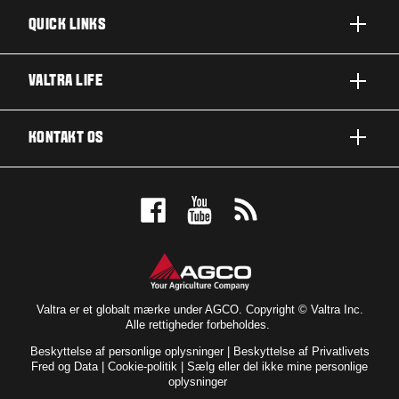
QUICK LINKS
PRODUKTER
VALTRA LIFE
BRANCHER OG SEGMENTER
OM VALTRA
KONTAKT OS
TEKNOLOGILØSNINGER
NYHEDER & EVENTS
SERVICE OG REPARATION
KONTAKT OS
FOR THE FANS
BOOK EN DEMO
VALTRA BLOG
FORHANDLEROVERSIGT
VALTRA SHOP
Valtra er et globalt mærke under AGCO. Copyright © Valtra Inc.
Alle rettigheder forbeholdes.
Beskyttelse af personlige oplysninger
|
Beskyttelse af Privatlivets
Fred og Data
|
Cookie-politik
|
Sælg eller del ikke mine personlige
oplysninger