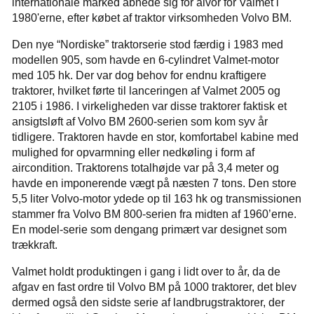
internationale marked åbnede sig for alvor for Valmet i
1980'erne, efter købet af traktor virksomheden Volvo BM.
Den nye “Nordiske” traktorserie stod færdig i 1983 med
modellen 905, som havde en 6-cylindret Valmet-motor
med 105 hk. Der var dog behov for endnu kraftigere
traktorer, hvilket førte til lanceringen af Valmet 2005 og
2105 i 1986. I virkeligheden var disse traktorer faktisk et
ansigtsløft af Volvo BM 2600-serien som kom syv år
tidligere. Traktoren havde en stor, komfortabel kabine med
mulighed for opvarmning eller nedkøling i form af
aircondition. Traktorens totalhøjde var på 3,4 meter og
havde en imponerende vægt på næsten 7 tons. Den store
5,5 liter Volvo-motor ydede op til 163 hk og transmissionen
stammer fra Volvo BM 800-serien fra midten af 1960’erne.
En model-serie som dengang primært var designet som
trækkraft.
Valmet holdt produktingen i gang i lidt over to år, da de
afgav en fast ordre til Volvo BM på 1000 traktorer, det blev
dermed også den sidste serie af landbrugstraktorer, der