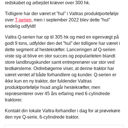
redskabet og arbejdet kræver over 300 hk.
Tidligere har der været et ”hul” i Valtras produktportefølje
over
T-serien
, men i september 2022 blev dette ”hul”
endelig udfyldt!
Valtra Q-serien har op til 305 hk og med en egenvægt på
godt 9 tons, udfylder den det ”hul” der tidligere har været i
dette segment af hestekræfter. Lanceringen af Q-serien
viste sig at blive en stor succes og populariteten blandt
store landbrugskunder samt entreprenører var stor ved
testkørslerne. Ordrebøgerne viser, at denne traktor har
været ventet af både forhandlere og kunder. Q-serien er
ikke kun en ny traktor, der fuldender Valtras
produktportefølje hvad angår hestekræfter, men
repræsenterer over 45 års erfaring med 6-cylindrede
traktorer.
Kontakt din lokale Valtra-forhandler i dag for at prøvekøre
den nye Q-serie, 6-cylindrede traktor.