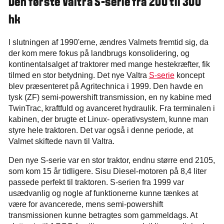
Den første Valtra S-serie fra 200 til 300
hk
I slutningen af 1990'erne, ændres Valmets fremtid sig, da
der kom mere fokus på landbrugs konsolidering, og
kontinentalsalget af traktorer med mange hestekræfter, fik
tilmed en stor betydning. Det nye Valtra
S-serie
koncept
blev præsenteret på Agritechnica i 1999. Den havde en
tysk (ZF) semi-powershift transmission, en ny kabine med
TwinTrac, kraftfuld og avanceret hydraulik. Fra terminalen i
kabinen, der brugte et Linux- operativsystem, kunne man
styre hele traktoren. Det var også i denne periode, at
Valmet skiftede navn til Valtra.
Den nye S-serie var en stor traktor, endnu større end 2105,
som kom 15 år tidligere. Sisu Diesel-motoren på 8,4 liter
passede perfekt til traktoren. S-serien fra 1999 var
usædvanlig og nogle af funktionerne kunne tænkes at
være for avancerede, mens semi-powershift
transmissionen kunne betragtes som gammeldags. At