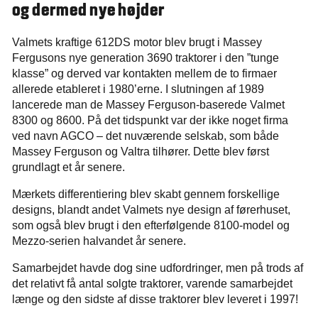
og dermed nye højder
Valmets kraftige 612DS motor blev brugt i Massey
Fergusons nye generation 3690 traktorer i den ”tunge
klasse” og derved var kontakten mellem de to firmaer
allerede etableret i 1980’erne. I slutningen af 1989
lancerede man de Massey Ferguson-baserede Valmet
8300 og 8600. På det tidspunkt var der ikke noget firma
ved navn AGCO – det nuværende selskab, som både
Massey Ferguson og Valtra tilhører. Dette blev først
grundlagt et år senere.
Mærkets differentiering blev skabt gennem forskellige
designs, blandt andet Valmets nye design af førerhuset,
som også blev brugt i den efterfølgende 8100-model og
Mezzo-serien halvandet år senere.
Samarbejdet havde dog sine udfordringer, men på trods af
det relativt få antal solgte traktorer, varende samarbejdet
længe og den sidste af disse traktorer blev leveret i 1997!