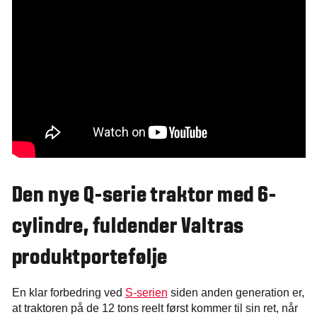
Den nye Q-serie traktor med 6-
cylindre, fuldender Valtras
produktportefølje
En klar forbedring ved
S-serien
siden anden generation er,
at traktoren på de 12 tons reelt først kommer til sin ret, når