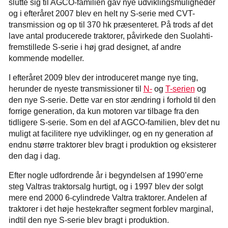
slutte sig til AGCO-familien gav nye udviklingsmuligheder
og i efteråret 2007 blev en helt ny S-serie med CVT-
transmission og op til 370 hk præsenteret. På trods af det
lave antal producerede traktorer, påvirkede den Suolahti-
fremstillede S-serie i høj grad designet, af andre
kommende modeller.
I efteråret 2009 blev der introduceret mange nye ting,
herunder de nyeste transmissioner til
N-
og
T-serien
og
den nye S-serie. Dette var en stor ændring i forhold til den
forrige generation, da kun motoren var tilbage fra den
tidligere S-serie. Som en del af AGCO-familien, blev det nu
muligt at facilitere nye udviklinger, og en ny generation af
endnu større traktorer blev bragt i produktion og eksisterer
den dag i dag.
Efter nogle udfordrende år i begyndelsen af 1990’erne
steg Valtras traktorsalg hurtigt, og i 1997 blev der solgt
mere end 2000 6-cylindrede Valtra traktorer. Andelen af
traktorer i det høje hestekrafter segment forblev marginal,
indtil den nye S-serie blev bragt i produktion.