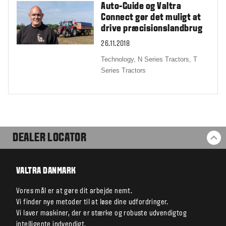
Auto-Guide og Valtra
Connect gør det muligt at
drive præcisionslandbrug
26.11.2018
Technology,
N Series Tractors,
T
Series Tractors
DEALER LOCATOR
BA
VALTRA DANMARK
Vores mål er at gøre dit arbejde nemt.
Vi finder nye metoder til at løse dine udfordringer.
Vi laver maskiner, der er stærke og robuste udvendigtog
intelligente indvendigt.