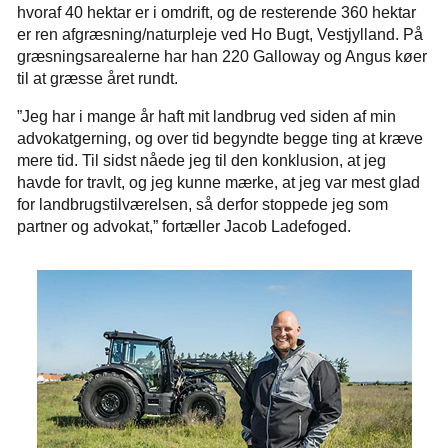
hvoraf 40 hektar er i omdrift, og de resterende 360 hektar
er ren afgræsning/naturpleje ved Ho Bugt, Vestjylland. På
græsningsarealerne har han 220 Galloway og Angus køer
til at græsse året rundt.
”Jeg har i mange år haft mit landbrug ved siden af min
advokatgerning, og over tid begyndte begge ting at kræve
mere tid. Til sidst nåede jeg til den konklusion, at jeg
havde for travlt, og jeg kunne mærke, at jeg var mest glad
for landbrugstilværelsen, så derfor stoppede jeg som
partner og advokat,” fortæller Jacob Ladefoged.