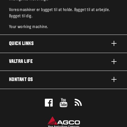
Vores maskiner er bygget til at holde. Bygget til at arbejde.
Bygget til dig.
Your working machine.
QUICK LINKS
PRODUKTER
VALTRA LIFE
BRANCHER OG SEGMENTER
OM VALTRA
KONTAKT OS
TEKNOLOGILØSNINGER
NYHEDER & EVENTS
SERVICE OG REPARATION
KONTAKT OS
FOR THE FANS
BOOK EN DEMO
VALTRA BLOG
FORHANDLEROVERSIGT
VALTRA SHOP