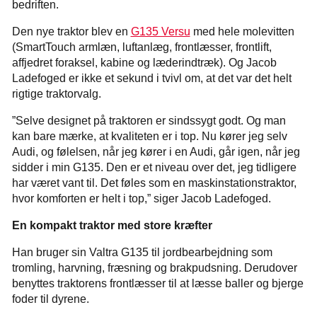
bedriften.
Den nye traktor blev en
G135 Versu
med hele molevitten
(SmartTouch armlæn, luftanlæg, frontlæsser, frontlift,
affjedret foraksel, kabine og læderindtræk). Og Jacob
Ladefoged er ikke et sekund i tvivl om, at det var det helt
rigtige traktorvalg.
”Selve designet på traktoren er sindssygt godt. Og man
kan bare mærke, at kvaliteten er i top. Nu kører jeg selv
Audi, og følelsen, når jeg kører i en Audi, går igen, når jeg
sidder i min G135. Den er et niveau over det, jeg tidligere
har været vant til. Det føles som en maskinstationstraktor,
hvor komforten er helt i top,” siger Jacob Ladefoged.
En kompakt traktor med store kræfter
Han bruger sin Valtra G135 til jordbearbejdning som
tromling, harvning, fræsning og brakpudsning. Derudover
benyttes traktorens frontlæsser til at læsse baller og bjerge
foder til dyrene.