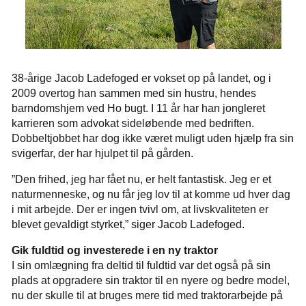
38-årige Jacob Ladefoged er vokset op på landet, og i
2009 overtog han sammen med sin hustru, hendes
barndomshjem ved Ho bugt. I 11 år har han jongleret
karrieren som advokat sideløbende med bedriften.
Dobbeltjobbet har dog ikke været muligt uden hjælp fra sin
svigerfar, der har hjulpet til på gården.
”Den frihed, jeg har fået nu, er helt fantastisk. Jeg er et
naturmenneske, og nu får jeg lov til at komme ud hver dag
i mit arbejde. Der er ingen tvivl om, at livskvaliteten er
blevet gevaldigt styrket,” siger Jacob Ladefoged.
Gik fuldtid og investerede i en ny traktor
I sin omlægning fra deltid til fuldtid var det også på sin
plads at opgradere sin traktor til en nyere og bedre model,
nu der skulle til at bruges mere tid med traktorarbejde på