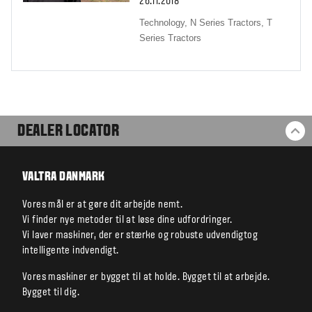
26.11.2018
Technology,
N Series Tractors,
T
Series Tractors
DEALER LOCATOR
BA
VALTRA DANMARK
Vores mål er at gøre dit arbejde nemt.
Vi finder nye metoder til at løse dine udfordringer.
Vi laver maskiner, der er stærke og robuste udvendigtog
intelligente indvendigt.
Vores maskiner er bygget til at holde. Bygget til at arbejde.
Bygget til dig.