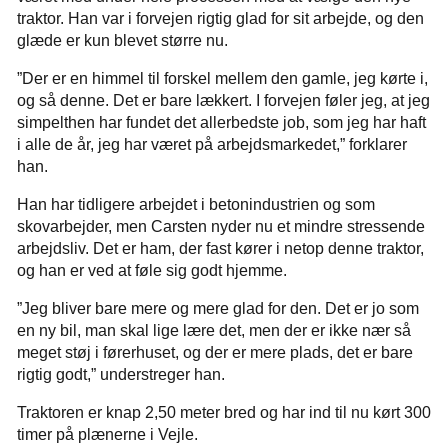
traktor. Han var i forvejen rigtig glad for sit arbejde, og den
glæde er kun blevet større nu.
”Der er en himmel til forskel mellem den gamle, jeg kørte i,
og så denne. Det er bare lækkert. I forvejen føler jeg, at jeg
simpelthen har fundet det allerbedste job, som jeg har haft
i alle de år, jeg har været på arbejdsmarkedet,” forklarer
han.
Han har tidligere arbejdet i betonindustrien og som
skovarbejder, men Carsten nyder nu et mindre stressende
arbejdsliv. Det er ham, der fast kører i netop denne traktor,
og han er ved at føle sig godt hjemme.
”Jeg bliver bare mere og mere glad for den. Det er jo som
en ny bil, man skal lige lære det, men der er ikke nær så
meget støj i førerhuset, og der er mere plads, det er bare
rigtig godt,” understreger han.
Traktoren er knap 2,50 meter bred og har ind til nu kørt 300
timer på plænerne i Vejle.