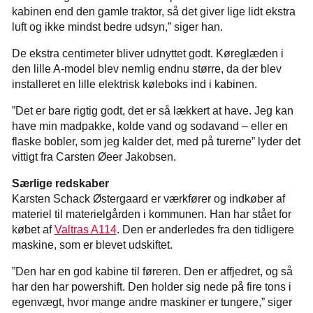
kabinen end den gamle traktor, så det giver lige lidt ekstra
luft og ikke mindst bedre udsyn,” siger han.
De ekstra centimeter bliver udnyttet godt. Køreglæden i
den lille A-model blev nemlig endnu større, da der blev
installeret en lille elektrisk køleboks ind i kabinen.
”Det er bare rigtig godt, det er så lækkert at have. Jeg kan
have min madpakke, kolde vand og sodavand – eller en
flaske bobler, som jeg kalder det, med på turerne” lyder det
vittigt fra Carsten Øeer Jakobsen.
Særlige redskaber
Karsten Schack Østergaard er værkfører og indkøber af
materiel til materielgården i kommunen. Han har stået for
købet af
Valtras A114
. Den er anderledes fra den tidligere
maskine, som er blevet udskiftet.
”Den har en god kabine til føreren. Den er affjedret, og så
har den har powershift. Den holder sig nede på fire tons i
egenvægt, hvor mange andre maskiner er tungere,” siger