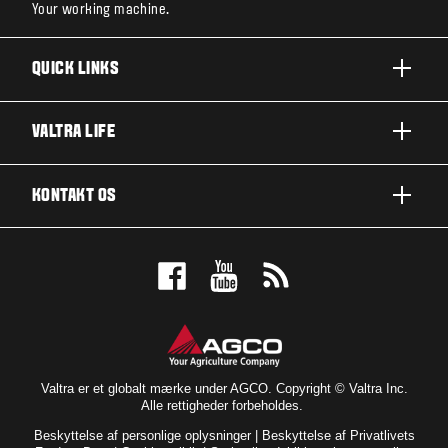
Your working machine.
QUICK LINKS
PRODUKTER
VALTRA LIFE
BRANCHER OG SEGMENTER
OM VALTRA
KONTAKT OS
TEKNOLOGILØSNINGER
NYHEDER & EVENTS
SERVICE OG REPARATION
KONTAKT OS
FOR THE FANS
BOOK EN DEMO
VALTRA BLOG
FORHANDLEROVERSIGT
VALTRA SHOP
Valtra er et globalt mærke under AGCO. Copyright © Valtra Inc.
Alle rettigheder forbeholdes.
Beskyttelse af personlige oplysninger
|
Beskyttelse af Privatlivets