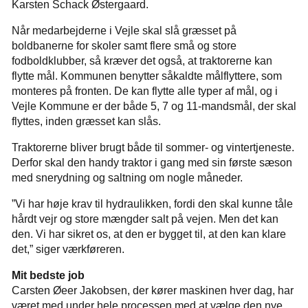
Karsten Schack Østergaard.
Når medarbejderne i Vejle skal slå græsset på
boldbanerne for skoler samt flere små og store
fodboldklubber, så kræver det også, at traktorerne kan
flytte mål. Kommunen benytter såkaldte målflyttere, som
monteres på fronten. De kan flytte alle typer af mål, og i
Vejle Kommune er der både 5, 7 og 11-mandsmål, der skal
flyttes, inden græsset kan slås.
Traktorerne bliver brugt både til sommer- og vintertjeneste.
Derfor skal den handy traktor i gang med sin første sæson
med snerydning og saltning om nogle måneder.
”Vi har høje krav til hydraulikken, fordi den skal kunne tåle
hårdt vejr og store mængder salt på vejen. Men det kan
den. Vi har sikret os, at den er bygget til, at den kan klare
det,” siger værkføreren.
Mit bedste job
Carsten Øeer Jakobsen, der kører maskinen hver dag, har
været med under hele processen med at vælge den nye