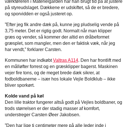
værkføreren i Materielgården har han brugt tid på at justere
på styreudslaget. Dækkene er udskiftet, så de er bredere,
og sporvidden er også justeret op.
”Efter jeg fik andre dæk på, kunne jeg pludselig vende på
3,75 meter. Det er rigtig godt. Normalt når man klipper
græs og vender, så kommer der altid en dråbeformet
græsplet, som mangler, men den er faktisk væk, når jeg
har vendt,” forklarer Carsten.
Kommunen har indkøbt
Valtras A114
. Den har frontlift med
en målløfter forrest og en græsklipper bagerst. Maskinen
vejer fire tons, og de meget brede dæk sikrer, at
fodboldbanerne – især hos lokale Vejle Boldklub – ikke
bliver sporkørt.
Kolde vand på køl
Den lille traktor fungerer altså godt på Vejles boldbaner, og
trods størrelsen er der stadig masser af komfort,
understreger Carsten Øeer Jakobsen.
”Den har lige ti centimeter mere på alle leder inde i