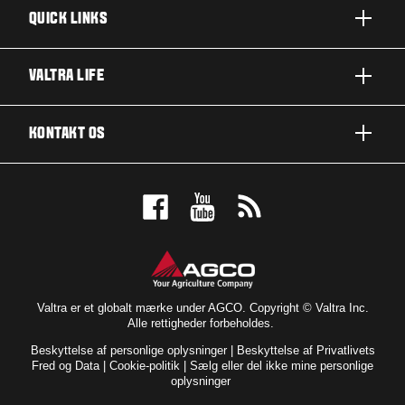
QUICK LINKS
PRODUKTER
VALTRA LIFE
BRANCHER OG SEGMENTER
OM VALTRA
KONTAKT OS
TEKNOLOGILØSNINGER
NYHEDER & EVENTS
SERVICE OG REPARATION
KONTAKT OS
FOR THE FANS
BOOK EN DEMO
VALTRA BLOG
FORHANDLEROVERSIGT
VALTRA SHOP
Valtra er et globalt mærke under AGCO. Copyright © Valtra Inc.
Alle rettigheder forbeholdes.
Beskyttelse af personlige oplysninger
|
Beskyttelse af Privatlivets
Fred og Data
|
Cookie-politik
|
Sælg eller del ikke mine personlige
oplysninger