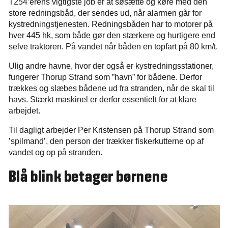
T254’erens vigtigste job er at søsætte og køre med den
store redningsbåd, der sendes ud, når alarmen går for
kystredningstjenesten. Redningsbåden har to motorer på
hver 445 hk, som både gør den stærkere og hurtigere end
selve traktoren. På vandet når båden en topfart på 80 km/t.
Ulig andre havne, hvor der også er kystredningsstationer,
fungerer Thorup Strand som ”havn” for bådene. Derfor
trækkes og slæbes bådene ud fra stranden, når de skal til
havs. Stærkt maskinel er derfor essentielt for at klare
arbejdet.
Til dagligt arbejder Per Kristensen på Thorup Strand som
’spilmand’, den person der trækker fiskerkutterne op af
vandet og op på stranden.
Blå blink betager børnene