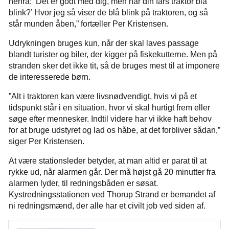
herfra: ’Det er godt med dig, men har din fars traktor blå
blink?’ Hvor jeg så viser de blå blink på traktoren, og så
står munden åben,” fortæller Per Kristensen.
Udrykningen bruges kun, når der skal laves passage
blandt turister og biler, der kigger på fiskekutterne. Men på
stranden sker det ikke tit, så de bruges mest til at imponere
de interesserede børn.
”Alt i traktoren kan være livsnødvendigt, hvis vi på et
tidspunkt står i en situation, hvor vi skal hurtigt frem eller
søge efter mennesker. Indtil videre har vi ikke haft behov
for at bruge udstyret og lad os håbe, at det forbliver sådan,”
siger Per Kristensen.
At være stationsleder betyder, at man altid er parat til at
rykke ud, når alarmen går. Der må højst gå 20 minutter fra
alarmen lyder, til redningsbåden er søsat.
Kystredningsstationen ved Thorup Strand er bemandet af
ni redningsmænd, der alle har et civilt job ved siden af.