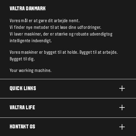
VALTRA DANMARK
Vores mål er at gøre dit arbejde nemt.
Vi finder nye metoder til at løse dine udfordringer.
Vi laver maskiner, der er stærke og robuste udvendigtog
intelligente indvendigt.
Vores maskiner er bygget til at holde. Bygget til at arbejde.
Bygget til dig.
Your working machine.
QUICK LINKS
PRODUKTER
VALTRA LIFE
BRANCHER OG SEGMENTER
OM VALTRA
KONTAKT OS
TEKNOLOGILØSNINGER
NYHEDER & EVENTS