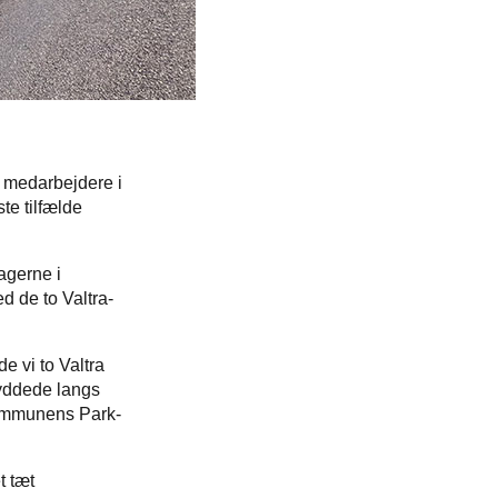
 medarbejdere i
te tilfælde
agerne i
d de to Valtra-
e vi to Valtra
ryddede langs
kommunens Park-
t tæt