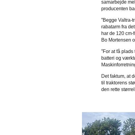
samarbejde mell
producenten bag
”Begge Valtra-t
rabatarm fra d
har de 120 cm-fr
Bo Mortensen og
”For at få plads
batteri og værkt
Maskinforretnin
Det faktum, at de
til traktorens st
den rette større