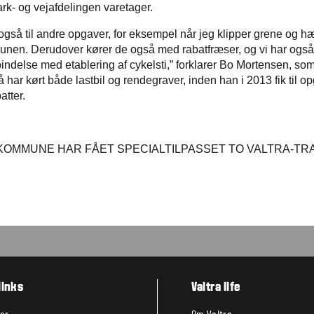
k- og vejafdelingen varetager.
også til andre opgaver, for eksempel når jeg klipper grene og h
nen. Derudover kører de også med rabatfræser, og vi har også b
bindelse med etablering af cykelsti,” forklarer Bo Mortensen, som i
ar kørt både lastbil og rendegraver, inden han i 2013 fik til op
tter.
KOMMUNE HAR FÅET SPECIALTILPASSET TO VALTRA-T
links
Valtra life