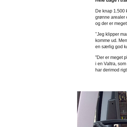
Hele dage i tr
De knap 1.500 kv
grønne arealer 
og der er meget 
"Jeg klipper ma
komme ud. Men på
en særlig god k
”Der er meget pl
i en Valtra, som
har derimod rigt