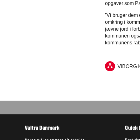
opgaver som Par
”Vi bruger dem 
omkring i kommu
jævne jord i for
kommunen også h
kommunens raba
VIBORG 
Valtra Danmark
Quick 