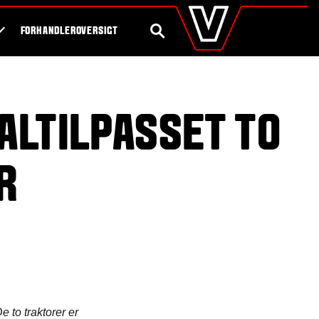
valtra
.dk
Shop
Byg din egen traktor
Global
SØG
FORHANDLEROVERSIGT
Europe
Austria
Belgium
Czech Republic
Denmark
ALTILPASSET TO
Estonia
Finland
France
R
Germany
Hungary
Italy
Latvia
Lithuania
The Netherlands
Norway
Poland
Portugal
e to traktorer er