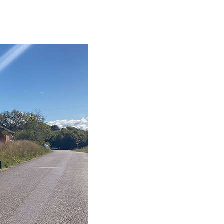
Slovakia
Spain
Sweden
United Kingdom
Eastern Europe
Україна
South America
Brazil
Middle East
United Arab Emirates
Africa
English
Asia
China
Australia
Australia & New Zealand