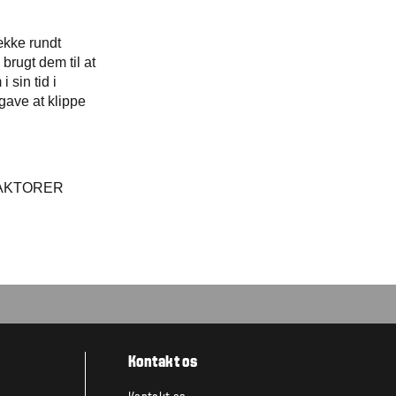
ække rundt
rugt dem til at
 sin tid i
gave at klippe
RAKTORER
Kontakt os