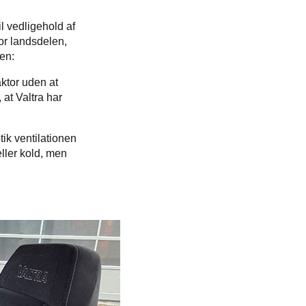
l vedligehold af
or landsdelen,
ren:
aktor uden at
 at Valtra har
ik ventilationen
ller kold, men