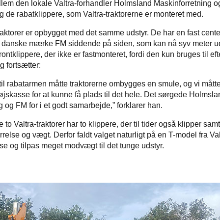
em den lokale Valtra-forhandler Holmsland Maskinforretning og
 de rabatklippere, som Valtra-traktorerne er monteret med.
raktorer er opbygget med det samme udstyr. De har en fast cent
et danske mærke FM siddende på siden, som kan nå syv meter u
ontklippere, der ikke er fastmonteret, fordi den kun bruges til efte
 fortsætter:
 til rabatarmen måtte traktorerne ombygges en smule, og vi måtte
øjskasse for at kunne få plads til det hele. Det sørgede Holmsla
g og FM for i et godt samarbejde,” forklarer han.
 to Valtra-traktorer har to klippere, der til tider også klipper samti
ørrelse og vægt. Derfor faldt valget naturligt på en T-model fra Val
lse og tilpas meget modvægt til det tunge udstyr.