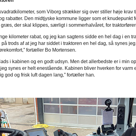
aktoren
adratkilometer, som Viborg strækker sig over stiller høje krav ti
og rabatter. Den midtjyske kommune ligger som et knudepunkt f
græs, der skal klippes, særligt i sommerhalvåret, for traktorføre
nge kilometer rabat, og jeg kan sagtens sidde en hel dag i en tr
 trods af at jeg har siddet i traktoren en hel dag, så synes jeg,
ørekomfort,” fortæller Bo Mortensen.
ads i kabinen og en godt udsyn. Men det allerbedste er i min opt
 jeg synes er helt enestående. Kabinen bliver hverken for varm e
ig god og frisk luft dagen lang,” fortæller han.