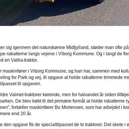
 sig igennem det naturskønne Midtjylland, støder man ofte på
ppe rabatterne langs vejene i Viborg Kommune. Og i langt de fles
d en Valtra-traktor.
r maskinfører i Viborg Kommune, og han har, sammen med koll
ing for Park og vej, til opgave at holde rabatterne trimmede me
 tilpasset til opgaven.
ldre Valmet-traktorer kørende, men for halvandet år siden tilføjed
parken. De blev købt til det primære formål at holde rabatterne 
en”, fortæller maskinfører Bo Mortensen, som har arbejdet i 
 mere end 20 år.
re den opgave fik de specialtilpasset de to traktorer. Det skete i e