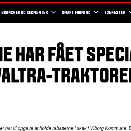
og events
Valtra fans
Valtra blog
Nyhedsbrev
Valtra kampagner
BRANCHER OG SEGMENTER
SMART FARMING
TJENESTER
E HAR FÅET SPECI
VALTRA-TRAKTORE
rer har til opgave at holde rabatterne i skak i Viborg Kommune. D