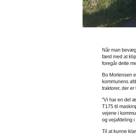
Når man bevæger
færd med at kli
foregår dette me
Bo Mortensen e
kommunens afdel
traktorer, der er
”Vi har en del æ
T175 til maskin
vejene i kommun
og vejafdeling i
Til at kunne kla