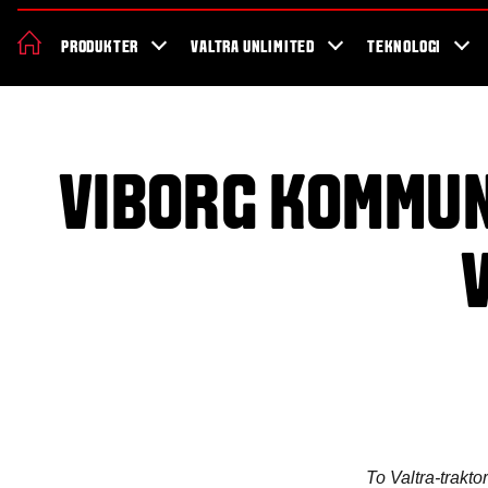
Om Valtra
Karriere
Showroom
Forhandler lokation
Nyheder 
PRODUKTER
VALTRA UNLIMITED
TEKNOLOGI
VIBORG KOMMUN
To Valtra-trakto