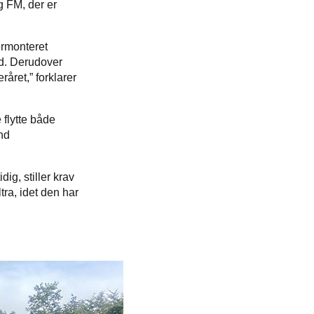
 FM, der er
ermonteret
d. Derudover
råret,” forklarer
 flytte både
nd
dig, stiller krav
tra, idet den har