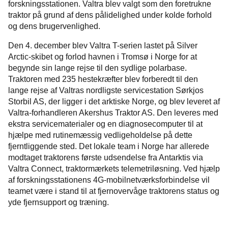
forskningsstationen. Valtra blev valgt som den foretrukne
traktor på grund af dens pålidelighed under kolde forhold
og dens brugervenlighed.
Den 4. december blev Valtra T-serien lastet på Silver
Arctic-skibet og forlod havnen i Tromsø i Norge for at
begynde sin lange rejse til den sydlige polarbase.
Traktoren med 235 hestekræfter blev forberedt til den
lange rejse af Valtras nordligste servicestation Sørkjos
Storbil AS, der ligger i det arktiske Norge, og blev leveret af
Valtra-forhandleren Akershus Traktor AS. Den leveres med
ekstra servicematerialer og en diagnosecomputer til at
hjælpe med rutinemæssig vedligeholdelse på dette
fjerntliggende sted. Det lokale team i Norge har allerede
modtaget traktorens første udsendelse fra Antarktis via
Valtra Connect, traktormærkets telemetriløsning. Ved hjælp
af forskningsstationens 4G-mobilnetværksforbindelse vil
teamet være i stand til at fjernovervåge traktorens status og
yde fjernsupport og træning.