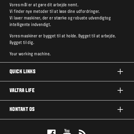
Vores mål er at gøre dit arbejde nemt.
Vi finder nye metoder til at løse dine udfordringer.
Vi laver maskiner, der er stærke og robuste udvendigtog
intelligente indvendigt.
Vores maskiner er bygget til at holde. Bygget til at arbejde.
Bygget til dig.
Your working machine.
QUICK LINKS
PRODUKTER
VALTRA LIFE
BRANCHER OG SEGMENTER
OM VALTRA
KONTAKT OS
TEKNOLOGILØSNINGER
NYHEDER & EVENTS
SERVICE OG REPARATION
KONTAKT OS
FOR THE FANS