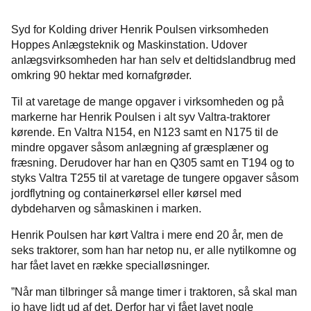
Syd for Kolding driver Henrik Poulsen virksomheden
Hoppes Anlægsteknik og Maskinstation. Udover
anlægsvirksomheden har han selv et deltidslandbrug med
omkring 90 hektar med kornafgrøder.
Til at varetage de mange opgaver i virksomheden og på
markerne har Henrik Poulsen i alt syv Valtra-traktorer
kørende. En Valtra N154, en N123 samt en N175 til de
mindre opgaver såsom anlægning af græsplæner og
fræsning. Derudover har han en Q305 samt en T194 og to
styks Valtra T255 til at varetage de tungere opgaver såsom
jordflytning og containerkørsel eller kørsel med
dybdeharven og såmaskinen i marken.
Henrik Poulsen har kørt Valtra i mere end 20 år, men de
seks traktorer, som han har netop nu, er alle nytilkomne og
har fået lavet en række specialløsninger.
”Når man tilbringer så mange timer i traktoren, så skal man
jo have lidt ud af det. Derfor har vi fået lavet nogle