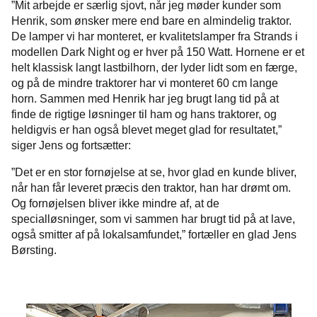
”Mit arbejde er særlig sjovt, når jeg møder kunder som
Henrik, som ønsker mere end bare en almindelig traktor.
De lamper vi har monteret, er kvalitetslamper fra Strands i
modellen Dark Night og er hver på 150 Watt. Hornene er et
helt klassisk langt lastbilhorn, der lyder lidt som en færge,
og på de mindre traktorer har vi monteret 60 cm lange
horn. Sammen med Henrik har jeg brugt lang tid på at
finde de rigtige løsninger til ham og hans traktorer, og
heldigvis er han også blevet meget glad for resultatet,”
siger Jens og fortsætter:
”Det er en stor fornøjelse at se, hvor glad en kunde bliver,
når han får leveret præcis den traktor, han har drømt om.
Og fornøjelsen bliver ikke mindre af, at de
specialløsninger, som vi sammen har brugt tid på at lave,
også smitter af på lokalsamfundet,” fortæller en glad Jens
Børsting.