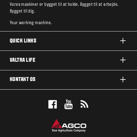
Vores maskiner er bygget til at holde. Bygget til at arbejde.
Bygget til dig.
Your working machine.
QUICK LINKS
PRODUKTER
VALTRA LIFE
BRANCHER OG SEGMENTER
OM VALTRA
KONTAKT OS
TEKNOLOGILØSNINGER
NYHEDER & EVENTS
SERVICE OG REPARATION
KONTAKT OS
FOR THE FANS
BOOK EN DEMO
VALTRA BLOG
FORHANDLEROVERSIGT
VALTRA SHOP