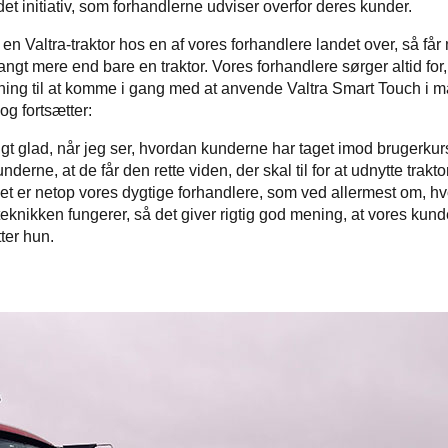
et initiativ, som forhandlerne udviser overfor deres kunder.
en Valtra-traktor hos en af vores forhandlere landet over, så få
gt mere end bare en traktor. Vores forhandlere sørger altid for,
dning til at komme i gang med at anvende Valtra Smart Touch i m
og fortsætter:
igt glad, når jeg ser, hvordan kunderne har taget imod brugerkurs
nderne, at de får den rette viden, der skal til for at udnytte trakt
det er netop vores dygtige forhandlere, som ved allermest om, h
knikken fungerer, så det giver rigtig god mening, at vores kunde
ter hun.