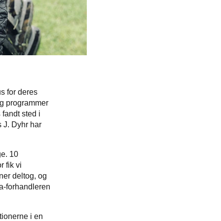
us for deres
 og programmer
 fandt sted i
 J. Dyhr har
ge. 10
 fik vi
ner deltog, og
ra-forhandleren
tionerne i en