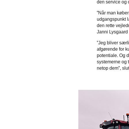
den service og d
”Når man køber 
udgangspunkt lan
den rette vejle
Janni Lysgaard 
”Jeg bliver særl
afgørende for ku
potentiale. Og 
systemerne og te
netop dem”, slut