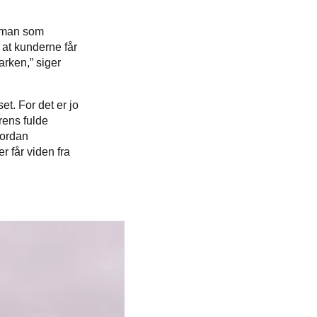
r man som
 at kunderne får
arken,” siger
et. For det er jo
orens fulde
vordan
r får viden fra