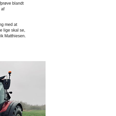
afprøve blandt
 af
ang med at
 lige skal se,
rik Matthiesen.