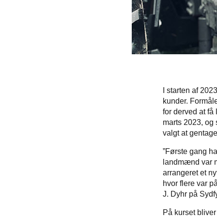
I starten af 202
kunder. Formåle
for derved at få
marts 2023, og s
valgt at gentag
”Første gang hav
landmænd var med
arrangeret et ny
hvor flere var p
J. Dyhr på Sydf
På kurset blive