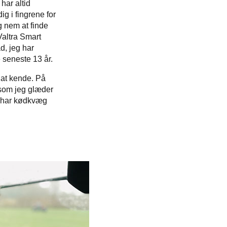
har altid
ig i fingrene for
g nem at finde
Valtra Smart
d, jeg har
e seneste 13 år.
r at kende. På
 som jeg glæder
r har kødkvæg