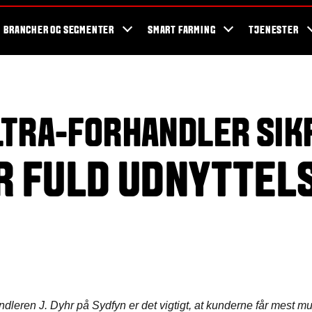
og events
Valtra fans
Valtra blog
Nyhedsbrev
Valtra kampagner
BRANCHER OG SEGMENTER
SMART FARMING
TJENESTER
LTRA-FORHANDLER SIK
R FULD UDNYTTEL
ndleren J. Dyhr på Sydfyn er det vigtigt, at kunderne får mest mu