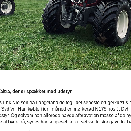
ltra, der er spækket med udstyr
rik Nielsen fra Langeland deltog i det seneste brugerkursus h
 Sydfyn. Han købte i juni måned en mørkerød N175 hos J. Dyhr
tyr. Og selvom han allerede havde afprøvet en masse af de ny
 at byde på, synes han alligevel, at kurset var til stor gavn for 