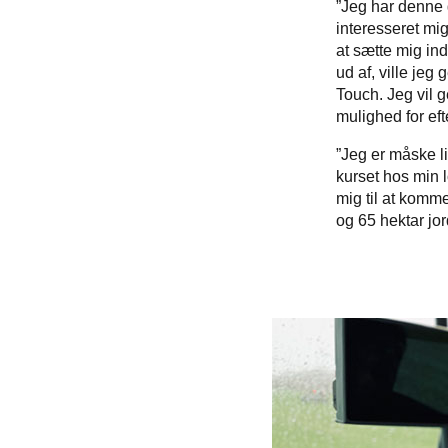
”Jeg har denne 
interesseret mig
at sætte mig ind
ud af, ville je
Touch. Jeg vil g
mulighed for eft
”Jeg er måske li
kurset hos min l
mig til at komm
og 65 hektar jo