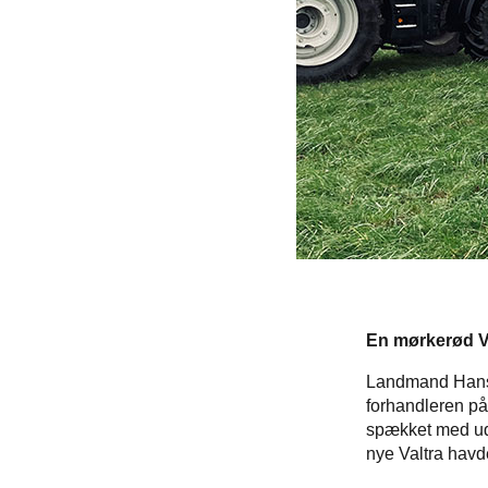
En mørkerød Va
Landmand Hans E
forhandleren på
spækket med uds
nye Valtra havde