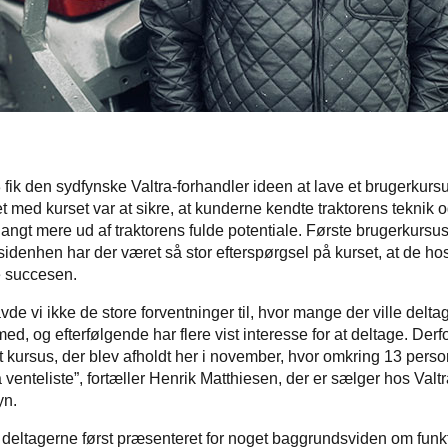
3 fik den sydfynske Valtra-forhandler ideen at lave et brugerkurs
t med kurset var at sikre, at kunderne kendte traktorens teknik
 langt mere ud af traktorens fulde potentiale. Første brugerkursus
idenhen har der været så stor efterspørgsel på kurset, at de hos
e succesen.
de vi ikke de store forventninger til, hvor mange der ville delta
, og efterfølgende har flere vist interesse for at deltage. Derfor
t kursus, der blev afholdt her i november, hvor omkring 13 perso
å venteliste”, fortæller Henrik Matthiesen, der er sælger hos Valt
yn.
r deltagerne først præsenteret for noget baggrundsviden om funk