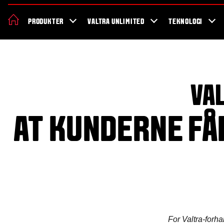
Om Valtra
Karriere
Showroom
Forhandler lokation
Nyheder 
PRODUKTER
VALTRA UNLIMITED
TEKNOLOGI
VA
AT KUNDERNE FÅ
For Valtra-forha