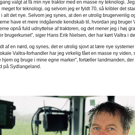
gang valgt at få min nye traktor med en masse ny teknologi. Jeg 
 meget for teknologi, og selvom jeg er fyldt 70, så kribler det stad
 i alt det nye. Selvom jeg synes, at den er utrolig brugervenlig o
g gerne have et mere indgående kendskab til, hvordan jeg bruger 
erne opnå fuld udnyttelse af traktoren, og det mener jeg i høj gra
er brugerkurset”, siger Hans Erik Nielsen, der har kørt Valtra i d
dt af en nørd, og synes, det er utrolig sjovt at lære nye systeme
okale Valtra-forhandler har jeg virkelig fået en masse ny viden,
e hjem og bruge i mine egne marker”, fortæller landmanden, de
rd på Sydlangeland.