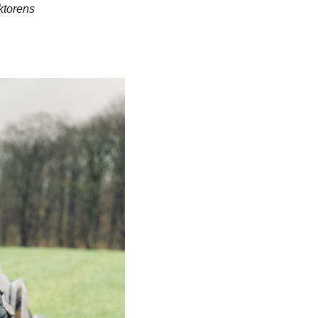
Slovakia
aktorens
Spain
Sweden
United Kingdom
Eastern Europe
Україна
South America
Brazil
Middle East
United Arab Emirates
Africa
English
Asia
China
Australia
Australia & New Zealand