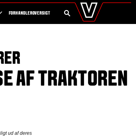
valtra
.dk
Shop
Byg din egen traktor
Global
SØG
FORHANDLEROVERSIGT
Europe
Austria
Belgium
Czech Republic
Denmark
RER
Estonia
Finland
France
SE AF TRAKTOREN
Germany
Hungary
Italy
Latvia
Lithuania
The Netherlands
Norway
Poland
Portugal
ligt ud af deres