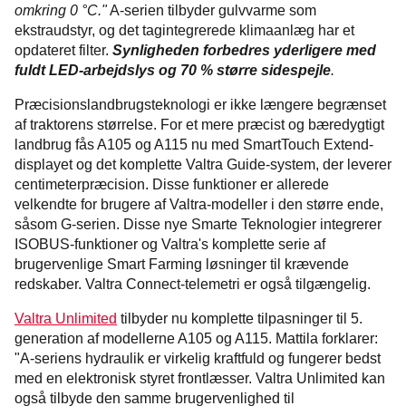
omkring 0 °C."
A-serien tilbyder gulvvarme som
ekstraudstyr, og det tagintegrerede klimaanlæg har et
opdateret filter.
Synligheden forbedres yderligere med
fuldt LED-arbejdslys og 70 % større sidespejle
.
Præcisionslandbrugsteknologi er ikke længere begrænset
af traktorens størrelse. For et mere præcist og bæredygtigt
landbrug fås A105 og A115 nu med SmartTouch Extend-
displayet og det komplette Valtra Guide-system, der leverer
centimeterpræcision. Disse funktioner er allerede
velkendte for brugere af Valtra-modeller i den større ende,
såsom G-serien. Disse nye Smarte Teknologier integrerer
ISOBUS-funktioner og Valtra's komplette serie af
brugervenlige Smart Farming løsninger til krævende
redskaber. Valtra Connect-telemetri er også tilgængelig.
Valtra Unlimited
tilbyder nu komplette tilpasninger til 5.
generation af modellerne A105 og A115. Mattila forklarer:
"A-seriens hydraulik er virkelig kraftfuld og fungerer bedst
med en elektronisk styret frontlæsser. Valtra Unlimited kan
også tilbyde den samme brugervenlighed til