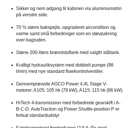
Sikker og nem adgang til kabinen via aluminiumstrin
på venstre side.
70 % større bakspejle, opgraderet aircondition og
varme samt små forbedringer som en støvpakning
over bagruden.
Større 200-liters brændstoftank med valgfri ståltank.
Kraftigt hydrauliksystem med dobbelt pumpe (98
l/min) med nye standard flowkontrolventiler.
Gennemprøvede AGCO Power 4,4L Stage V-
motorer: A105: 105 hk (78 kW), A115: 115 hk (86 kW).
HiTech 4-transmission med forbedrede gearskift i A-
B-C-D. AutoTraction og Power Shuttle-position P er
fortsat standardudstyr
Fabriksmonteret frontophæng (2,5 t), fås med