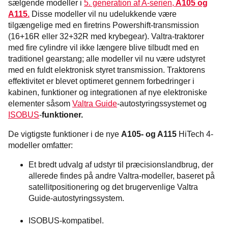
sælgende modeller i
5. generation af A-serien,
A105 og
A115.
Disse modeller vil nu udelukkende være
tilgængelige med en firetrins Powershift-transmission
(16+16R eller 32+32R med krybegear). Valtra-traktorer
med fire cylindre vil ikke længere blive tilbudt med en
traditionel gearstang; alle modeller vil nu være udstyret
med en fuldt elektronisk styret transmission. Traktorens
effektivitet er blevet optimeret gennem forbedringer i
kabinen, funktioner og integrationen af nye elektroniske
elementer såsom
Valtra Guide
-autostyringssystemet og
ISOBUS
-
funktioner.
De vigtigste funktioner i de nye
A105- og A115
HiTech 4-
modeller omfatter:
Et bredt udvalg af udstyr til præcisionslandbrug, der
allerede findes på andre Valtra-modeller, baseret på
satellitpositionering og det brugervenlige Valtra
Guide-autostyringssystem.
ISOBUS-kompatibel.