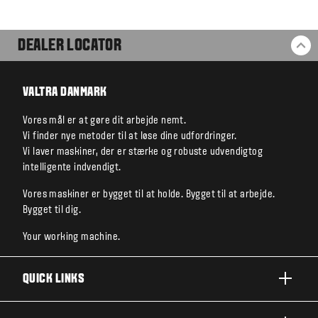
DEALER LOCATOR
BA
VALTRA DANMARK
Vores mål er at gøre dit arbejde nemt.
Vi finder nye metoder til at løse dine udfordringer.
Vi laver maskiner, der er stærke og robuste udvendigtog
intelligente indvendigt.
Vores maskiner er bygget til at holde. Bygget til at arbejde.
Bygget til dig.
Your working machine.
QUICK LINKS
PRODUKTER