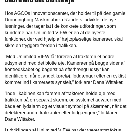
Bedre end det blotte øje
Hos AGCOs Innovationscenter, der holder til på den gamle
Dronningborg Maskinfabrik i Randers, udvikler de nye
løsninger, der tager fat i de konkrete udfordringer, som
kunderne har. Unlimited VIEW er en af de nyeste
funktioner, der ved hjælp af højtopløselige kameraer, skal
sikre en tryggere færden i trafikken.
”Med Unlimited VIEW får føreren af traktoren et bedre
udsyn end med det blotte øje. Kameraer på begge sider af
frontredskabet og bagerst på efterhængt udstyr kan
identificere, når et andet køretøj, fodgænger eller en cyklist
kommer ind i kameraets synsfelt,” forklarer Dana Wittaker.
”Inde i kabinen kan føreren af traktoren holde øje med
trafikken på en separat skærm, og systemet advarer med
både en lydalarm og et visuelt symbol på skærmen, når det
detekterer andre trafikanter eller fodgængere,” forklarer
Dana Wittaker.
I udviklingen af Unlimited VIEW har der været stort fokus