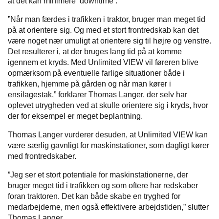
at det kan minimere ’downtime’.
”Når man færdes i trafikken i traktor, bruger man meget tid
på at orientere sig. Og med et stort frontredskab kan det
være noget nær umuligt at orientere sig til højre og venstre.
Det resulterer i, at der bruges lang tid på at komme
igennem et kryds. Med Unlimited VIEW vil føreren blive
opmærksom på eventuelle farlige situationer både i
trafikken, hjemme på gården og når man kører i
ensilagestak,” forklarer Thomas Langer, der selv har
oplevet utrygheden ved at skulle orientere sig i kryds, hvor
der for eksempel er meget beplantning.
Thomas Langer vurderer desuden, at Unlimited VIEW kan
være særlig gavnligt for maskinstationer, som dagligt kører
med frontredskaber.
”Jeg ser et stort potentiale for maskinstationerne, der
bruger meget tid i trafikken og som oftere har redskaber
foran traktoren. Det kan både skabe en tryghed for
medarbejderne, men også effektivere arbejdstiden,” slutter
Thomas Langer.