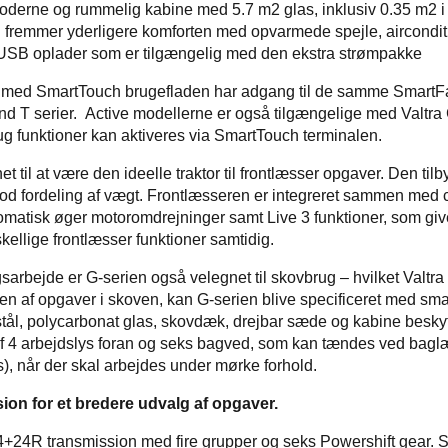
oderne og rummelig kabine med 5.7 m2 glas, inklusiv 0.35 m2 i
fremmer yderligere komforten med opvarmede spejle, aircondit
USB oplader som er tilgængelig med den ekstra strømpakke
 med SmartTouch brugefladen har adgang til de samme SmartFa
nd T serier. Active modellerne er også tilgængelige med Valtra
g funktioner kan aktiveres via SmartTouch terminalen.
et til at være den ideelle traktor til frontlæsser opgaver. Den til
od fordeling af vægt. Frontlæsseren er integreret sammen med c
omatisk øger motoromdrejninger samt Live 3 funktioner, som giv
rskellige frontlæsser funktioner samtidig.
ugsarbejde er G-serien også velegnet til skovbrug – hvilket Valtra t
sen af opgaver i skoven, kan G-serien blive specificeret med sm
stål, polycarbonat glas, skovdæk, drejbar sæde og kabine beskyt
af 4 arbejdslys foran og seks bagved, som kan tændes ved bagl
s), når der skal arbejdes under mørke forhold.
ion for et bredere udvalg af opgaver.
+24R transmission med fire grupper og seks Powershift gear. Ski