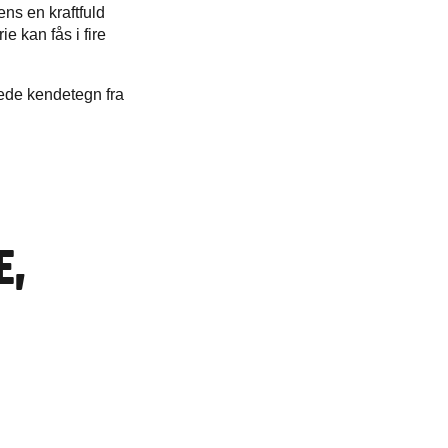
ns en kraftfuld
e kan fås i fire
ede kendetegn fra
E,