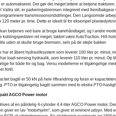
r automatiseret. Det gør det meget lettere at betjene traktoren,
nel Valtra stil, er parkeringsbremsen integreret med frem/bakgear
 programmere transmissionsindstillinger. Den Langsomste arbe
 120 meter pr. time. Dette er ideelt til for eksempel plantedyrkni
kan betjenes ved bare at bruge kørehåndtaget, og I andre mod
ge koblingspedalen ret meget, takket være AutoTraction. Hill-hol
tille uden at skulle bruge bremsen, selv på de stejle bakker.
 har et åbent hydrauliksystem som leverer 100 liter pr. minut, 
ar load-sensing hydraulik, som leverer 110 liter pr. minut. Op til
gelige for både for og bag. Versu modellerne er tilgængelige med 
er fortil.
itet bagtil er 50 kN på hele liftvandring og foran er kapacitet
ig. PTO er tilgængelig bagtil sammen med to ekstra PTO-hastig
mpakt AGCO Power motor
rives af en pålidelig 4-cylinder 4.4-liter AGCO Power motor. D
ren giver en lav ”motorhjelm”, som giver et eminent udsyn. Med 
en EGR af udstødningsgas. En elektronisk wastegate og 1600 