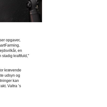
sser opgaver,
martFarming.
jdsvilkår, en
 stadig kraftfuld,”
 for krævende
ste udsyn og
stninger kan
kt. Valtra ’s