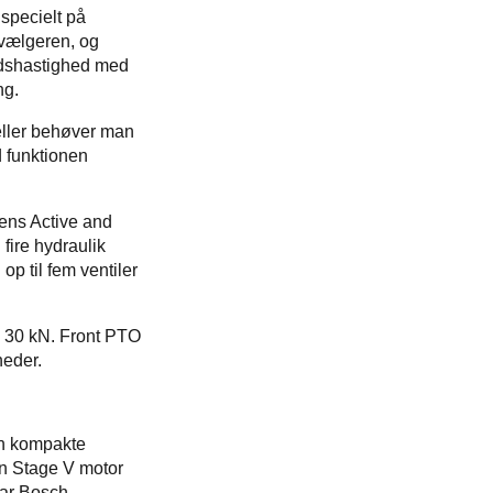
 specielt på
 vælgeren, og
jdshastighed med
ng.
eller behøver man
d funktionen
mens Active and
 fire hydraulik
op til fem ventiler
en 30 kN. Front PTO
heder.
en kompakte
en Stage V motor
bar Bosch