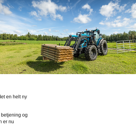
Slovakia
Spain
Sweden
United Kingdom
Eastern Europe
Україна
South America
Brazil
Middle East
United Arab Emirates
Africa
English
Asia
et en helt ny
China
Australia
 betjening og
Australia & New Zealand
n er nu