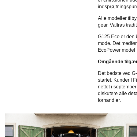
indsprøjtningspum
Alle modeller tilb
gear. Valtras trad
G125 Eco er den 
mode. Det medføre
EcoPower model be
Omgående tilgæn
Det bedste ved G-
startet. Kunder I 
nettet i september
diskutere alle det
forhandler.