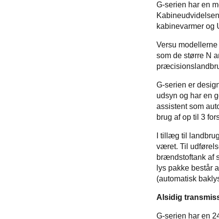
G-serien har en m
Kabineudvidelsen 
kabinevarmer og 
Versu modellerne
som de større N a
præcisionslandbru
G-serien er design
udsyn og har en g
assistent som aut
brug af op til 3 fo
I tillæg til landbr
været. Til udførel
brændstoftank af 
lys pakke består 
(automatisk bakly
Alsidig transmiss
G-serien har en 24