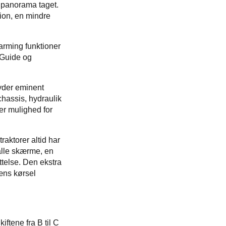
 panorama taget.
ion, en mindre
rming funktioner
 Guide og
byder eminent
hassis, hydraulik
er mulighed for
raktorer altid har
alle skærme, en
telse. Den ekstra
æns kørsel
ftene fra B til C