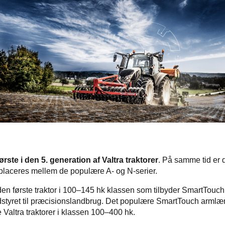
ørste i den 5. generation af Valtra traktorer
. På samme tid er d
placeres mellem de populære A- og N-serier.
en første traktor i 100–145 hk klassen som tilbyder SmartTouch
udstyret til præcisionslandbrug. Det populære SmartTouch armlæ
e Valtra traktorer i klassen 100–400 hk.