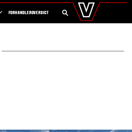
valtra
.dk
Shop
Byg din egen traktor
Global
SØG
FORHANDLEROVERSIGT
Europe
Austria
Belgium
Czech Republic
Denmark
Estonia
Finland
France
Germany
Hungary
Italy
Latvia
Lithuania
The Netherlands
Norway
Poland
Portugal