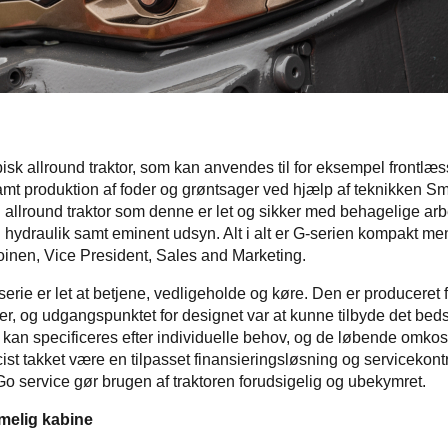
pisk allround traktor, som kan anvendes til for eksempel frontlæ
amt produktion af foder og grøntsager ved hjælp af teknikken S
allround traktor som denne er let og sikker med behagelige arbe
 og hydraulik samt eminent udsyn. Alt i alt er G-serien kompakt men
oinen, Vice President, Sales and Marketing.
erie er let at betjene, vedligeholde og køre. Den er produceret
er, og udgangspunktet for designet var at kunne tilbyde det bed
n kan specificeres efter individuelle behov, og de løbende omko
ist takket være en tilpasset finansieringsløsning og servicekontra
o service gør brugen af traktoren forudsigelig og ubekymret.
elig kabine