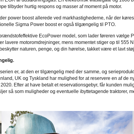
pe tilbyder hurtig respons og masser af moment på motor.
yder power boost allerede ved markhastighederne, når der køres 
itionelle Sigma Power boost er også tilgængelig til PTO.
brændstofeffektive EcoPower model, som lader føreren vælge P
r lavere motoromdrejninger, mens momentet stiger op til 555 N
skytter naturen, penge, og din hørelse, takket være et lavt stø
gelig.
serien er, at den er tilgængelig med der samme, og serieprodukt
Finland, UK og Tyskland har mulighed for at reservere en af de ny
 2020. Efter at have betalt et reservationsgebyr, får kunden muli
aljer så som muligheder og eventuelle ibyttetagende traktorer, m