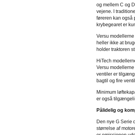
og mellem C og D e
vejene. I traditio
føreren kan også
krybegearet er kun
Versu modellerne 
heller ikke at bru
holder traktoren s
HiTech modellerne
Versu modellerne h
ventiler er tilgæn
bagtil og fire ventil
Minimum løftekapac
er også tilgængel
Pålidelig og ko
Den nye G Serie d
størrelse af moto
er emissionen ud