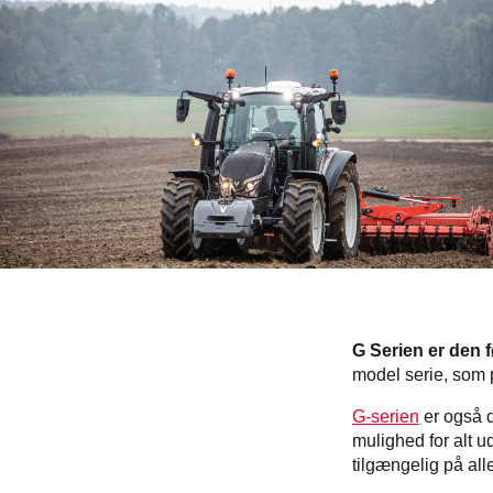
G Serien er den f
model serie, som 
G-serien
er også d
mulighed for alt 
tilgængelig på all