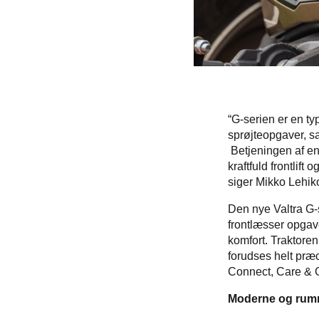
“G-serien er en ty
sprøjteopgaver, s
Betjeningen af en 
kraftfuld frontlift
siger Mikko Lehik
Den nye Valtra G-s
frontlæsser opgav
komfort. Traktore
forudses helt præc
Connect, Care & G
Moderne og rumm