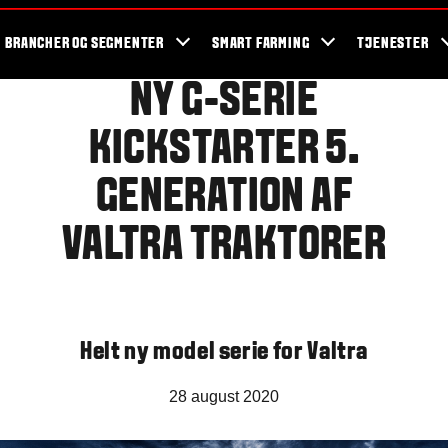
og events
Valtra fans
Valtra blog
Nyhedsbrev
Valtra kampagner
BRANCHER OG SEGMENTER
SMART FARMING
TJENESTER
NY G-SERIE
KICKSTARTER 5.
GENERATION AF
VALTRA TRAKTORER
Helt ny model serie for Valtra
28 august 2020