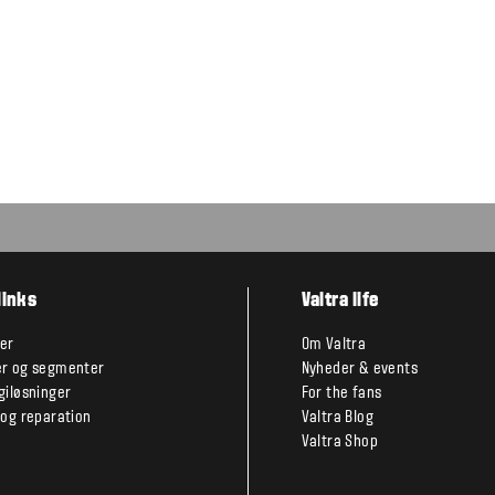
links
Valtra life
er
Om Valtra
r og segmenter
Nyheder & events
giløsninger
For the fans
 og reparation
Valtra Blog
Valtra Shop