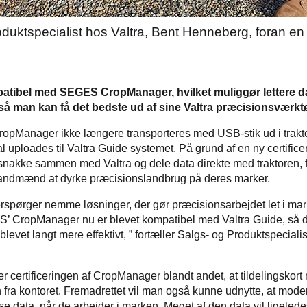
oduktspecialist hos Valtra, Bent Henneberg, foran en
patibel med SEGES CropManager, hvilket muliggør lettere dat
 så man kan få det bedste ud af sine Valtra præcisionsværktø
CropManager ikke længere transporteres med USB-stik ud i trakt
kal uploades til Valtra Guide systemet. På grund af en ny certifice
akke sammen med Valtra og dele data direkte med traktoren, f
landmænd at dyrke præcisionslandbrug på deres marker.
rspørger nemme løsninger, der gør præcisionsarbejdet let i mark
S’ CropManager nu er blevet kompatibel med Valtra Guide, så da
 blevet langt mere effektivt, ” fortæller Salgs- og Produktspeciali
der certificeringen af CropManager blandt andet, at tildelingskor
ren fra kontoret. Fremadrettet vil man også kunne udnytte, at mode
e data, når de arbejder i marken. Meget af den data vil ligele