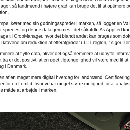
ager, så landmænd i højere grad kan bruge det til at optimere og
ion.
mpel kører med sin gødningsspreder i marken, så logger en Valt
 spredes, og denne data gemmes i det såkaldte As Applied kort
lbage til CropManager, hvor det blandt andet kan bruges som dok
il kravene om reduktion af efterafgrøder i 11:1 reglen, ” siger B
emmere at flytte data, bliver det også nemmere at udnytte inform
ra er det positivt, at en øget tilgængelighed vil være med til a
ug i Danmark.
ten af en meget mere digital hverdag for landmænd. Certificering
 for en fremtid, hvor vi har meget større mulighed for at analy
res måde at arbejde i marken.