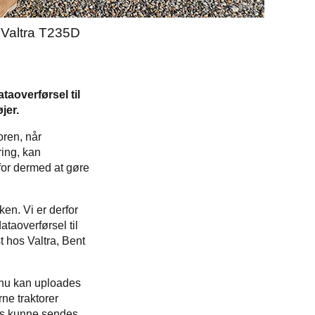
 Valtra T235D
aoverførsel til
jer.
oren, når
ring, kan
or dermed at gøre
en. Vi er derfor
taoverførsel til
st hos Valtra, Bent
t nu kan uploades
rne traktorer
des kunne sendes