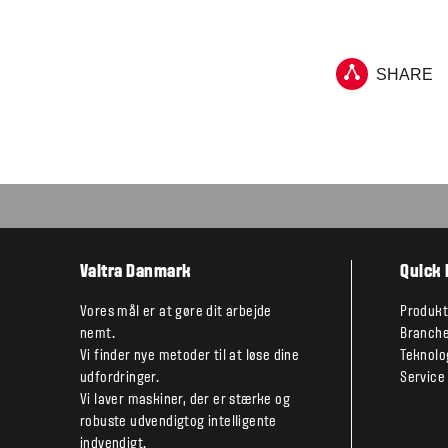
SHARE
Valtra Danmark
Quick 
Vores mål er at gøre dit arbejde
Produkt
nemt.
Branche
Vi finder nye metoder til at løse dine
Teknolo
udfordringer.
Service
Vi laver maskiner, der er stærke og
robuste udvendigtog intelligente
indvendigt.