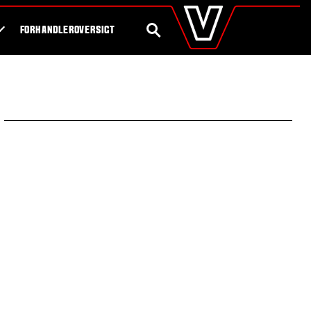
valtra
.dk
Shop
Byg din egen traktor
Global
SØG
FORHANDLEROVERSIGT
Europe
Austria
Belgium
Czech Republic
Denmark
Estonia
Finland
France
Germany
Hungary
Italy
Latvia
Lithuania
The Netherlands
Norway
Poland
Portugal