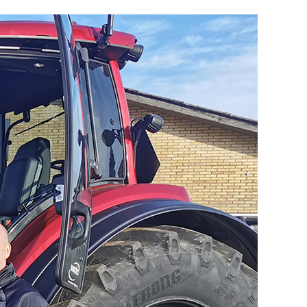
Slovakia
Spain
Sweden
United Kingdom
Eastern Europe
Україна
South America
Brazil
Middle East
United Arab Emirates
Africa
English
Asia
China
Australia
Australia & New Zealand