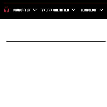
Om Valtra
Karriere
Showroom
Forhandler lokation
Nyheder 
PRODUKTER
VALTRA UNLIMITED
TEKNOLOGI