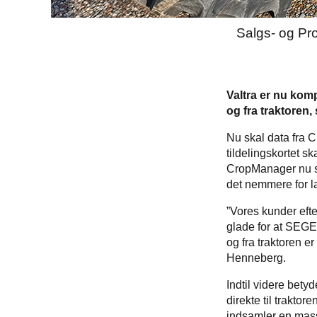
Salgs- og Pr
Valtra er nu kom
og fra traktoren,
Nu skal data fra 
tildelingskortet s
CropManager nu sn
det nemmere for 
”Vores kunder efte
glade for at SEGE
og fra traktoren er
Henneberg.
Indtil videre bety
direkte til trakto
indsamler en mass