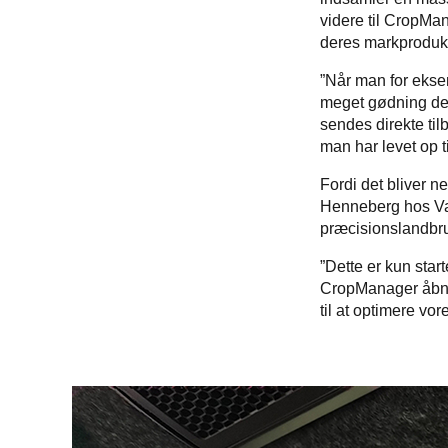
videre til CropMan
deres markprodukt
”Når man for ekse
meget gødning der
sendes direkte ti
man har levet op t
Fordi det bliver n
Henneberg hos Valt
præcisionslandbr
”Dette er kun star
CropManager åbner
til at optimere vo