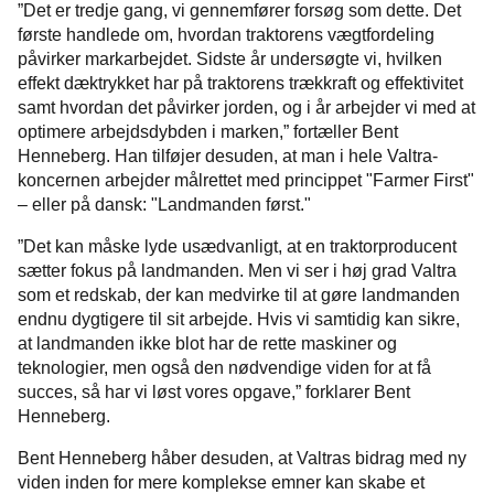
”Det er tredje gang, vi gennemfører forsøg som dette. Det
første handlede om, hvordan traktorens vægtfordeling
påvirker markarbejdet. Sidste år undersøgte vi, hvilken
effekt dæktrykket har på traktorens trækkraft og effektivitet
samt hvordan det påvirker jorden, og i år arbejder vi med at
optimere arbejdsdybden i marken,” fortæller Bent
Henneberg. Han tilføjer desuden, at man i hele Valtra-
koncernen arbejder målrettet med princippet "Farmer First"
– eller på dansk: "Landmanden først."
”Det kan måske lyde usædvanligt, at en traktorproducent
sætter fokus på landmanden. Men vi ser i høj grad Valtra
som et redskab, der kan medvirke til at gøre landmanden
endnu dygtigere til sit arbejde. Hvis vi samtidig kan sikre,
at landmanden ikke blot har de rette maskiner og
teknologier, men også den nødvendige viden for at få
succes, så har vi løst vores opgave,” forklarer Bent
Henneberg.
Bent Henneberg håber desuden, at Valtras bidrag med ny
viden inden for mere komplekse emner kan skabe et