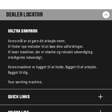
DEALER LOCATOR
BA
VALTRA DANMARK
Vores mål er at gøre dit arbejde nemt.
Vi finder nye metoder til at løse dine udfordringer.
Vi laver maskiner, der er stærke og robuste udvendigtog
intelligente indvendigt.
Vores maskiner er bygget til at holde. Bygget til at arbejde.
Bygget til dig.
Your working machine.
QUICK LINKS
PRODUKTER