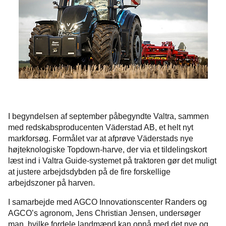
I begyndelsen af september påbegyndte Valtra, sammen
med redskabsproducenten Väderstad AB, et helt nyt
markforsøg. Formålet var at afprøve Väderstads nye
højteknologiske Topdown-harve, der via et tildelingskort
læst ind i Valtra Guide-systemet på traktoren gør det muligt
at justere arbejdsdybden på de fire forskellige
arbejdszoner på harven.
I samarbejde med AGCO Innovationscenter Randers og
AGCO’s agronom, Jens Christian Jensen, undersøger
man, hvilke fordele landmænd kan opnå med det nye og