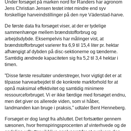
Under forsøget på marken nord for Randers har agronom
Jens Christian Jensen testet intet mindre end syv
forskellige harveindstillinger på den nye Väderstad-harve.
De første data fra forsøget viser, at der er tydelige
sammenhænge mellem brændstofforbrug og
arbejdsdybde. Eksempelvis har målinger vist, at
brændstofforbruget varierer fra 6,9 til 15,4 liter pr. hektar
afhængigt af dybden på disc-sektionerne og tænderne.
Samtidig ændrede kapaciteten sig fra 5,2 til 3,4 hektar i
timen.
”Disse første resultater understreger, hvor vigtigt det er at
tilpasse harvearbejdet til de konkrete markforhold for at
opnå maksimal effektivitet og samtidig minimere
ressourceforbruget. Vi er ikke færdige med forsøget endnu,
men det giver os allerede viden, som vi håber,
landmanden kan bruge i praksis,” udtaler Bent Henneberg.
Forsøget er dog langt fra afsluttet. Det fortsætter gennem
sæsonen, hvor fremspiringsprocenten af vinterhvede og de