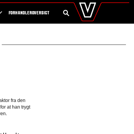
valtra
.dk
Shop
Byg din egen traktor
Global
SØG
FORHANDLEROVERSIGT
Europe
Austria
Belgium
Czech Republic
Denmark
Estonia
Finland
France
Germany
Hungary
Italy
Latvia
ktor fra den
Lithuania
or at han trygt
The Netherlands
ren.
Norway
Poland
Portugal