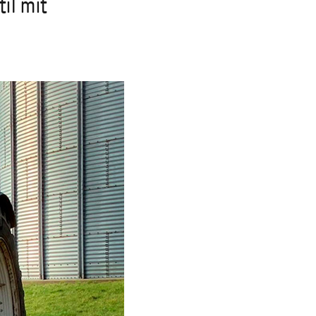
Slovakia
il mit
Spain
Sweden
United Kingdom
Eastern Europe
Україна
South America
Brazil
Middle East
United Arab Emirates
Africa
English
Asia
China
Australia
Australia & New Zealand