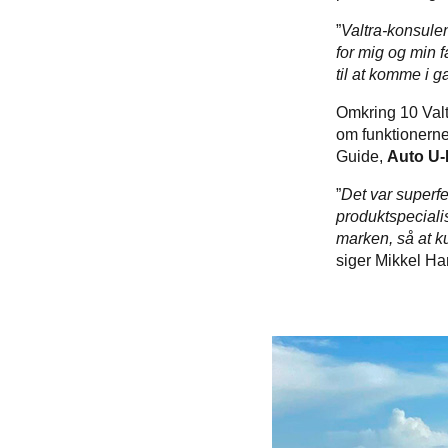
”
Valtra-konsulen
for mig og min f
til at komme i 
Omkring 10 Valt
om funktionerne 
Guide,
Auto U-
”
Det var superfed
produktspecialis
marken, så at ku
siger Mikkel 