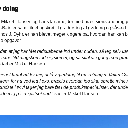
y doing
ikkel Hansen og hans far arbejder med præcisionslandbrug på,
B-linjer samt tildelingskort til graduering af gødning og såsæd,
 hos J. Dyhr, er han blevet meget klogere på, hvordan han kan b
 de opgaver.
det, at jeg har fået redskaberne ind under huden, så jeg selv k
t mine tildelingskort ind i systemet, og så skal vi i gang med gr
fortæller Mikkel Hansen.
eget brugbart for mig at få vejledning til opsætning af Valtra G
em, for nu ved jeg f.eks. præcis hvordan jeg skal oprette mine A
indste i tvivl tager jeg bare fat i de produktspecialister, der unde
ide mig på et splitsekund,
” slutter Mikkel Hansen.