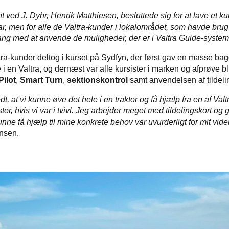
t ved J. Dyhr, Henrik Matthiesen, besluttede sig for at lave et k
ar, men for alle de Valtra-kunder i lokalområdet, som havde brug
gang med at anvende de muligheder, der er i Valtra Guide-system
ra-kunder deltog i kurset på Sydfyn, der først gav en masse ba
i en Valtra, og dernæst var alle kursister i marken og afprøve bl.
Pilot
,
Smart Turn
,
sektionskontrol
samt anvendelsen af tildeli
t, at vi kunne øve det hele i en traktor og få hjælp fra en af Valt
ter, hvis vi var i tvivl. Jeg arbejder meget med tildelingskort og 
nne få hjælp til mine konkrete behov var uvurderligt for mit vide
Hansen.