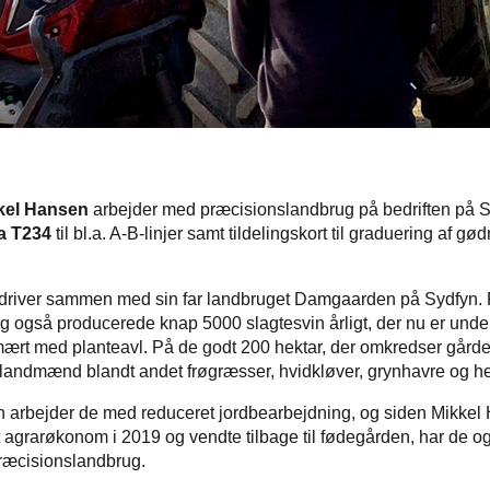
kel Hansen
arbejder med præcisionslandbrug på bedriften på 
ra T234
til bl.a. A-B-linjer samt tildelingskort til graduering af g
driver sammen med sin far landbruget Damgaarden på Sydfyn. P
ylig også producerede knap 5000 slagtesvin årligt, der nu er under
mært med planteavl. På de godt 200 hektar, der omkredser gårde
 landmænd blandt andet frøgræsser, hvidkløver, grynhavre og 
arbejder de med reduceret jordbearbejdning, og siden Mikkel
agrarøkonom i 2019 og vendte tilbage til fødegården, har de o
præcisionslandbrug.