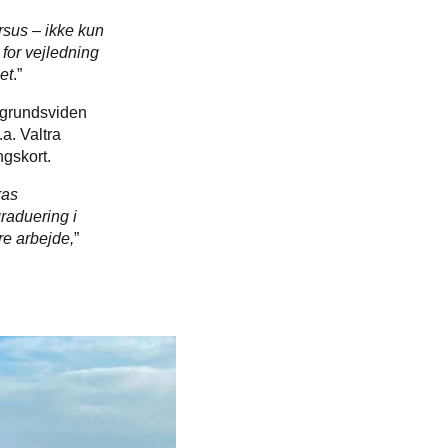
ursus – ikke kun
 for vejledning
et
.”
ggrundsviden
a. Valtra
ngskort.
ras
graduering i
re arbejde,
”