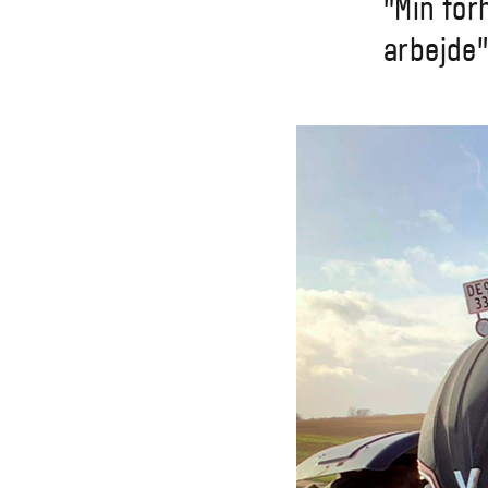
"Min for
arbejde