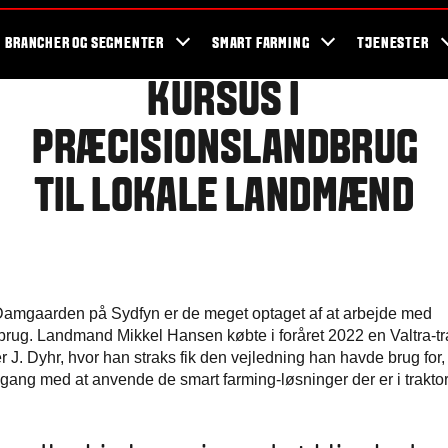
og events
Valtra fans
Valtra blog
Nyhedsbrev
Valtra kampagner
BRANCHER OG SEGMENTER
SMART FARMING
TJENESTER
KURSUS I
PRÆCISIONSLANDBRUG
TIL LOKALE LANDMÆND
Damgaarden på Sydfyn er de meget optaget af at arbejde med
rug. Landmand Mikkel Hansen købte i foråret 2022 en Valtra-tra
r J. Dyhr, hvor han straks fik den vejledning han havde brug for, f
ang med at anvende de smart farming-løsninger der er i trakto