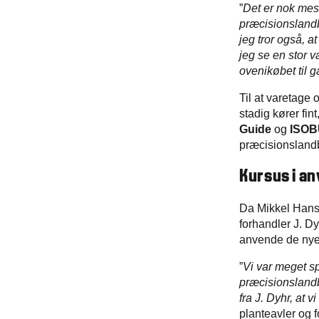
”
Det er nok mest
præcisionslandb
jeg tror også, a
jeg se en stor v
ovenikøbet til g
Til at varetage
stadig kører fi
Guide
og
ISO
præcisionsland
Kursus i a
Da Mikkel Hanse
forhandler J. Dy
anvende de nye 
”
Vi var meget s
præcisionslandbr
fra J. Dyhr, at 
planteavler og f