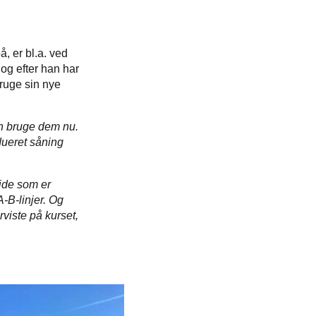
 er bl.a. ved
 og efter han har
ruge sin nye
an bruge dem nu.
adueret såning
uide som er
-B-linjer. Og
rviste på kurset,