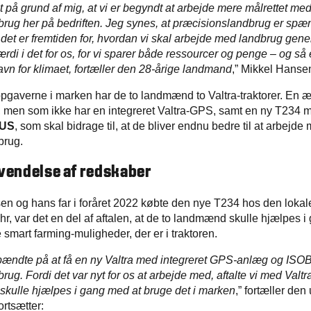
 på grund af mig, at vi er begyndt at arbejde mere målrettet me
rug her på bedriften. Jeg synes, at præcisionslandbrug er sp
t det er fremtiden for, hvordan vi skal arbejde med landbrug gene
ærdi i det for os, for vi sparer både ressourcer og penge – og så 
avn for klimaet, fortæller den 28-årige landmand
,” Mikkel Hanse
 opgaverne i marken har de to landmænd to Valtra-traktorer. En 
nt, men som ikke har en integreret Valtra-GPS, samt en ny T234
BUS
, som skal bidrage til, at de bliver endnu bedre til at arbejde
brug.
nvendelse af redskaber
n og hans far i foråret 2022 købte den nye T234 hos den lokale
hr, var det en del af aftalen, at de to landmænd skulle hjælpes 
smart farming-muligheder, der er i traktoren.
pændte på at få en ny Valtra med integreret GPS-anlæg og ISOB
ug. Fordi det var nyt for os at arbejde med, aftalte vi med Valt
vi skulle hjælpes i gang med at bruge det i marken
,” fortæller den
ortsætter: