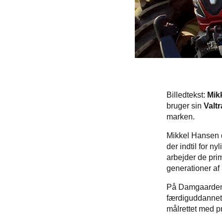
Billedtekst:
Mik
bruger sin
Valt
marken.
Mikkel Hansen 
der indtil for n
arbejder de pri
generationer af
På Damgaarden 
færdiguddannet 
målrettet med 