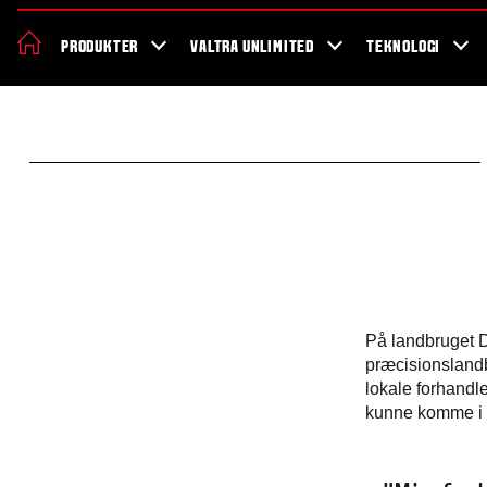
Om Valtra
Karriere
Showroom
Forhandler lokation
Nyheder 
PRODUKTER
VALTRA UNLIMITED
TEKNOLOGI
På landbruget 
præcisionslandb
lokale forhandle
kunne komme i g