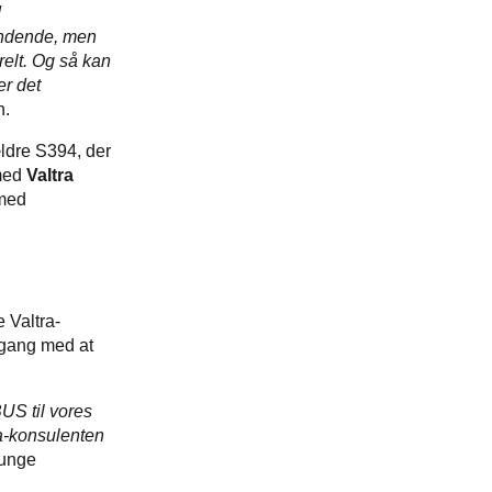
d
ændende, men
relt. Og så kan
er det
n.
ældre S394, der
 med
Valtra
 med
 Valtra-
i gang med at
US til vores
ra-konsulenten
 unge