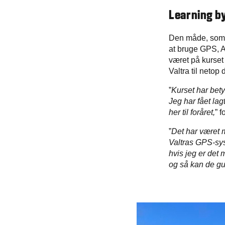
Learning b
Den måde, som M
at bruge GPS, A-
været på kurset
Valtra til netop
”
Kurset har bety
Jeg har fået lag
her til foråret,
” 
”
Det har været m
Valtras GPS-syst
hvis jeg er det m
og så kan de gu