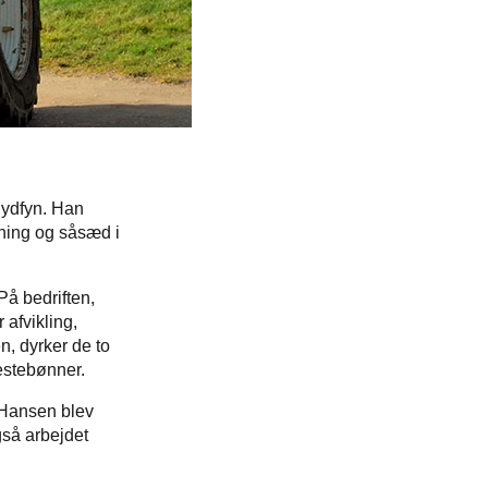
Sydfyn. Han
ødning og såsæd i
å bedriften,
 afvikling,
n, dyrker de to
hestebønner.
 Hansen blev
gså arbejdet