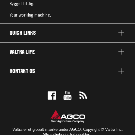
Bygget til dig.
Your working machine.
QUICK LINKS
PRODUKTER
VALTRA LIFE
BRANCHER OG SEGMENTER
OM VALTRA
KONTAKT OS
TEKNOLOGILØSNINGER
NYHEDER & EVENTS
SERVICE OG REPARATION
KONTAKT OS
FOR THE FANS
BOOK EN DEMO
VALTRA BLOG
FORHANDLEROVERSIGT
VALTRA SHOP
Valtra er et globalt mærke under AGCO. Copyright © Valtra Inc.
Alle rettigheder forbeholdes.