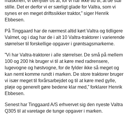
maskineri, vi benytter os af, for vi har ikke tid til, at de står
stille. Det er derfor vi er særligt glade for Valtra, som vi
synes er en meget driftssikker traktor,” siger Henrik
Ebbesen.
På Tinggaard har de nærmest altid kørt Valtra og tidligere
Valmet, og i dag har de i alt 10 Valtra-traktorer i varierende
størrelser til forskellige opgaver i grøntsagsmarkerne.
”Vi har Valtra-traktorer i alle størrelser. De små på mellem
100 og 200 hk bruger vi til at køre med radrensere,
lugevogne og høstvogne, for de fylder ikke så meget og
kan nemt komme rundt i marken. De store traktorer bruger
vi især meget til forårsarbejdet og til at køre med gylle,
pløje og generelt gøre bedene klar med,” forklarer Henrik
Ebbesen.
Senest har Tinggaard A/S erhvervet sig den nyeste Valtra
Q305 til at varetage de tunge opgaver i marken.