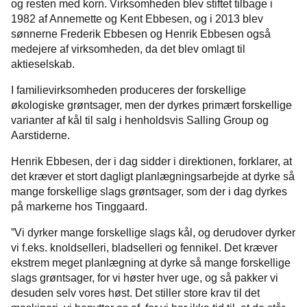
og resten med korn. Virksomheden blev stiftet tilbage i
1982 af Annemette og Kent Ebbesen, og i 2013 blev
sønnerne Frederik Ebbesen og Henrik Ebbesen også
medejere af virksomheden, da det blev omlagt til
aktieselskab.
I familievirksomheden produceres der forskellige
økologiske grøntsager, men der dyrkes primært forskellige
varianter af kål til salg i henholdsvis Salling Group og
Aarstiderne.
Henrik Ebbesen, der i dag sidder i direktionen, forklarer, at
det kræver et stort dagligt planlægningsarbejde at dyrke så
mange forskellige slags grøntsager, som der i dag dyrkes
på markerne hos Tinggaard.
”Vi dyrker mange forskellige slags kål, og derudover dyrker
vi f.eks. knoldselleri, bladselleri og fennikel. Det kræver
ekstrem meget planlægning at dyrke så mange forskellige
slags grøntsager, for vi høster hver uge, og så pakker vi
desuden selv vores høst. Det stiller store krav til det