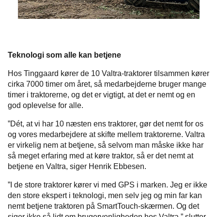
Teknologi som alle kan betjene
Hos Tinggaard kører de 10 Valtra-traktorer tilsammen kører
cirka 7000 timer om året, så medarbejderne bruger mange
timer i traktorerne, og det er vigtigt, at det er nemt og en
god oplevelse for alle.
”Dét, at vi har 10 næsten ens traktorer, gør det nemt for os
og vores medarbejdere at skifte mellem traktorerne. Valtra
er virkelig nem at betjene, så selvom man måske ikke har
så meget erfaring med at køre traktor, så er det nemt at
betjene en Valtra, siger Henrik Ebbesen.
”I de store traktorer kører vi med GPS i marken. Jeg er ikke
den store ekspert i teknologi, men selv jeg og min far kan
nemt betjene traktoren på SmartTouch-skærmen. Og det
siger ikke så lidt om brugervenligheden hos Valtra,” slutter