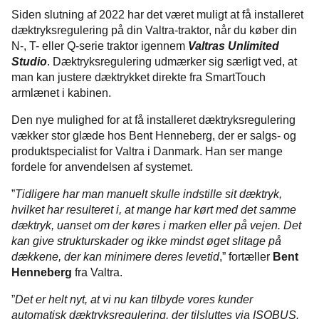
Siden slutning af 2022 har det været muligt at få installeret
dæktryksregulering på din Valtra-traktor, når du køber din
N-, T- eller Q-serie traktor igennem
Valtras Unlimited
Studio
. Dæktryksregulering udmærker sig særligt ved, at
man kan justere dæktrykket direkte fra SmartTouch
armlænet i kabinen.
Den nye mulighed for at få installeret dæktryksregulering
vækker stor glæde hos Bent Henneberg, der er salgs- og
produktspecialist for Valtra i Danmark. Han ser mange
fordele for anvendelsen af systemet.
”
Tidligere har man manuelt skulle indstille sit dæktryk,
hvilket har resulteret i, at mange har kørt med det samme
dæktryk, uanset om der køres i marken eller på vejen. Det
kan give strukturskader og ikke mindst øget slitage på
dækkene, der kan minimere deres levetid
,” fortæller
Bent
Henneberg
fra Valtra.
”
Det er helt nyt, at vi nu kan tilbyde vores kunder
automatisk dæktryksregulering, der tilsluttes via ISOBUS.