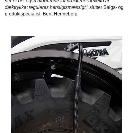
her er det også afgørende for dækkenes levetid at
dæktrykket reguleres hensigtsmæssigt,
” slutter Salgs- og
produktspecialist, Bent Henneberg.