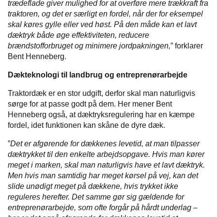
trædeflade giver mulighed for at overføre mere trækkraft fra
traktoren, og det er særligt en fordel, når der for eksempel
skal køres gylle eller ved høst. På den måde kan et lavt
dæktryk både øge effektiviteten, reducere
brændstofforbruget og minimere jordpakningen,
” forklarer
Bent Henneberg.
Dækteknologi til landbrug og entreprenørarbejde
Traktordæk er en stor udgift, derfor skal man naturligvis
sørge for at passe godt på dem. Her mener Bent
Henneberg også, at dæktryksregulering har en kæmpe
fordel, idet funktionen kan skåne de dyre dæk.
”
Det er afgørende for dækkenes levetid, at man tilpasser
dæktrykket til den enkelte arbejdsopgave. Hvis man kører
meget i marken, skal man naturligvis have et lavt dæktryk.
Men hvis man samtidig har meget kørsel på vej, kan det
slide unødigt meget på dækkene, hvis trykket ikke
reguleres herefter. Det samme gør sig gældende for
entreprenørarbejde, som ofte forgår på hårdt underlag –