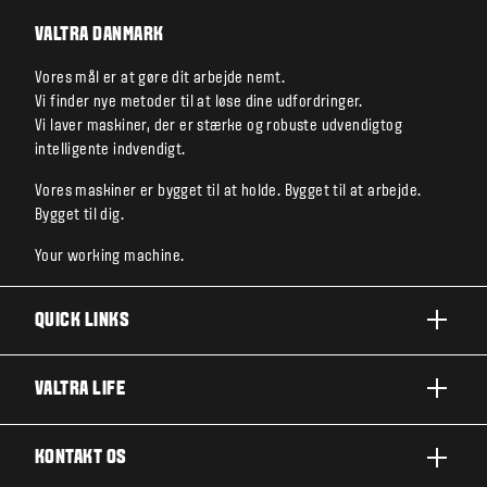
VALTRA DANMARK
Vores mål er at gøre dit arbejde nemt.
Vi finder nye metoder til at løse dine udfordringer.
Vi laver maskiner, der er stærke og robuste udvendigtog
intelligente indvendigt.
Vores maskiner er bygget til at holde. Bygget til at arbejde.
Bygget til dig.
Your working machine.
QUICK LINKS
PRODUKTER
VALTRA LIFE
BRANCHER OG SEGMENTER
OM VALTRA
KONTAKT OS
TEKNOLOGILØSNINGER
NYHEDER & EVENTS