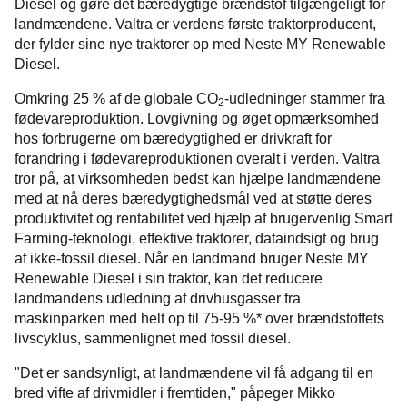
Diesel og gøre det bæredygtige brændstof tilgængeligt for
landmændene. Valtra er verdens første traktorproducent,
der fylder sine nye traktorer op med Neste MY Renewable
Diesel.
Omkring 25 % af de globale CO
-udledninger stammer fra
2
fødevareproduktion. Lovgivning og øget opmærksomhed
hos forbrugerne om bæredygtighed er drivkraft for
forandring i fødevareproduktionen overalt i verden. Valtra
tror på, at virksomheden bedst kan hjælpe landmændene
med at nå deres bæredygtighedsmål ved at støtte deres
produktivitet og rentabilitet ved hjælp af brugervenlig Smart
Farming-teknologi, effektive traktorer, dataindsigt og brug
af ikke-fossil diesel. Når en landmand bruger Neste MY
Renewable Diesel i sin traktor, kan det reducere
landmandens udledning af drivhusgasser fra
maskinparken med helt op til 75-95 %* over brændstoffets
livscyklus, sammenlignet med fossil diesel.
"Det er sandsynligt, at landmændene vil få adgang til en
bred vifte af drivmidler i fremtiden," påpeger Mikko