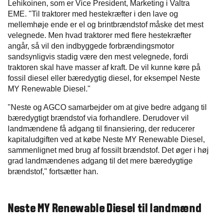
Lehikoinen, som er Vice President, Marketing i Valtra
EME. "Til traktorer med hestekræfter i den lave og
mellemhøje ende er el og brintbrændstof måske det mest
velegnede. Men hvad traktorer med flere hestekræfter
angår, så vil den indbyggede forbrændingsmotor
sandsynligvis stadig være den mest velegnede, fordi
traktoren skal have masser af kraft. De vil kunne køre på
fossil diesel eller bæredygtig diesel, for eksempel Neste
MY Renewable Diesel."
"Neste og AGCO samarbejder om at give bedre adgang til
bæredygtigt brændstof via forhandlere. Derudover vil
landmændene få adgang til finansiering, der reducerer
kapitaludgiften ved at købe Neste MY Renewable Diesel,
sammenlignet med brug af fossilt brændstof. Det øger i høj
grad landmændenes adgang til det mere bæredygtige
brændstof," fortsætter han.
Neste MY Renewable Diesel til landmænd