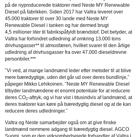
på de nyproducerede traktorer med Neste MY Renewable
Diesel på fabrikken. Siden 2017 har Valtra leveret over
45.000 traktorer til over 30 lande med Neste MY
Renewable Diesel i tanken og har dermed brugt
4,5 millioner liter til fabrikspåfyldt brændstof. Det betyder, at
Valtra har forhindret udledning af omkring 13.000 tons
drivhusgasser** til atmosfæren, hvilket svarer til den årlige
udledning af drivhusgasser fra over 47.000 dieseldrevne
personbiler.***
"Vi ved, at mange landmænd leder efter metoder til at blive
mere bæredygtige, uden det går ud over deres bundlinje,"
påpeger Mikko Lehikoinen. "Neste MY Renewable Diesel
tilbyder landmændene et enormt potentiale for at reducere
deres CO
-aftryk, og vi har vist i titusindvis af landmænd, at
2
deres traktorer kan køre på bæredygtig diesel og at de kan
reducere deres udledninger."
Valtra og Neste samarbejder også om at give finske
landmænd nemmere adgang til bæredygtig diesel. AGCO
Suomi, som er den virksomhedsejede forhandler af Valtra i