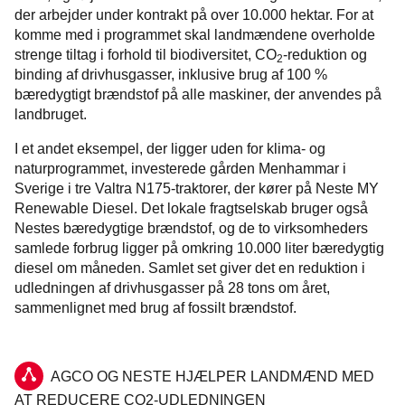
der arbejder under kontrakt på over 10.000 hektar. For at
komme med i programmet skal landmændene overholde
strenge tiltag i forhold til biodiversitet, CO
-reduktion og
2
binding af drivhusgasser, inklusive brug af 100 %
bæredygtigt brændstof på alle maskiner, der anvendes på
landbruget.
I et andet eksempel, der ligger uden for klima- og
naturprogrammet, investerede gården Menhammar i
Sverige i tre Valtra N175-traktorer, der kører på Neste MY
Renewable Diesel. Det lokale fragtselskab bruger også
Nestes bæredygtige brændstof, og de to virksomheders
samlede forbrug ligger på omkring 10.000 liter bæredygtig
diesel om måneden. Samlet set giver det en reduktion i
udledningen af drivhusgasser på 28 tons om året,
sammenlignet med brug af fossilt brændstof.
AGCO OG NESTE HJÆLPER LANDMÆND MED
AT REDUCERE CO2-UDLEDNINGEN