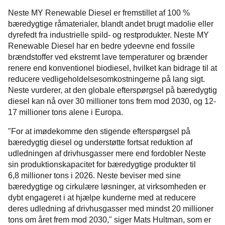
Neste MY Renewable Diesel er fremstillet af 100 %
bæredygtige råmaterialer, blandt andet brugt madolie eller
dyrefedt fra industrielle spild- og restprodukter. Neste MY
Renewable Diesel har en bedre ydeevne end fossile
brændstoffer ved ekstremt lave temperaturer og brænder
renere end konventionel biodiesel, hvilket kan bidrage til at
reducere vedligeholdelsesomkostningerne på lang sigt.
Neste vurderer, at den globale efterspørgsel på bæredygtig
diesel kan nå over 30 millioner tons frem mod 2030, og 12-
17 millioner tons alene i Europa.
"For at imødekomme den stigende efterspørgsel på
bæredygtig diesel og understøtte fortsat reduktion af
udledningen af drivhusgasser mere end fordobler Neste
sin produktionskapacitet for bæredygtige produkter til
6,8 millioner tons i 2026. Neste beviser med sine
bæredygtige og cirkulære løsninger, at virksomheden er
dybt engageret i at hjælpe kunderne med at reducere
deres udledning af drivhusgasser med mindst 20 millioner
tons om året frem mod 2030," siger Mats Hultman, som er