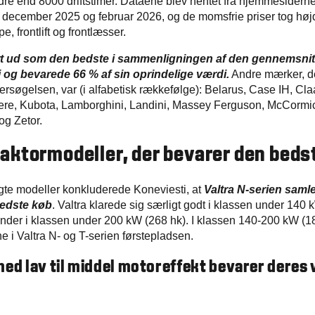
re end 8000 driftstimer. Dataene blev hentet fra hjemmesiderne
ecember 2025 og februar 2026, og de momsfrie priser tog højd
e, frontlift og frontlæsser.
rt ud som den bedste i sammenligningen af den gennemsnit
og bevarede 66 % af sin oprindelige værdi.
Andre mærker, d
ersøgelsen, var (i alfabetisk rækkefølge): Belarus, Case IH, Cla
ere, Kubota, Lamborghini, Landini, Massey Ferguson, McCormi
og Zetor.
raktormodeller, der bevarer den beds
te modeller konkluderede Koneviesti, at
Valtra N-serien samle
bedste køb
. Valtra klarede sig særligt godt i klassen under 140 
nder i klassen under 200 kW (268 hk). I klassen 140-200 kW (1
ne i Valtra N- og T-serien førstepladsen.
med lav til middel motoreffekt bevarer deres