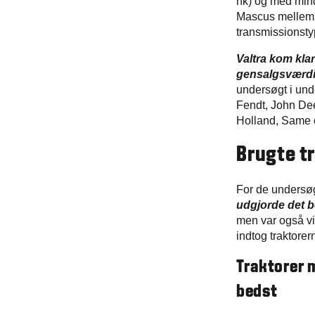
hk) og med mind
Mascus mellem d
transmissionstyp
Valtra kom kla
gensalgsværdi 
undersøgt i und
Fendt, John De
Holland, Same 
Brugte t
For de undersøg
udgjorde det 
men var også vi
indtog traktorer
Traktorer 
bedst