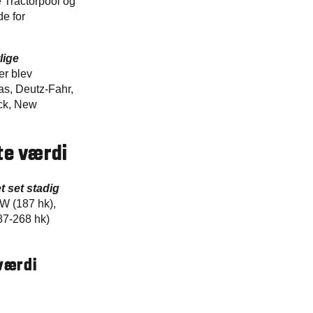
Slovakia
 Tractorpool og
Spain
e for
Sweden
United Kingdom
lige
Eastern Europe
er blev
Україна
as, Deutz-Fahr,
South America
ck, New
Brazil
Middle East
te værdi
United Arab Emirates
Africa
t set stadig
English
kW (187 hk),
Asia
87-268 hk)
China
Australia
 værdi
Australia & New Zealand