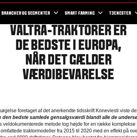
og events
Valtra fans
Valtra blog
Nyhedsbrev
Valtra kampagner
BRANCHER OG SEGMENTER
SMART FARMING
TJENESTER
VALTRA-TRAKTORER ER
DE BEDSTE I EUROPA,
NÅR DET GÆLDER
VÆRDIBEVARELSE
søgelse foretaget af det anerkendte tidsskrift Koneviesti viste det
e den bedste samlede gensalgsværdi blandt alle de unders
 veldokumenterede metode tog højde for en række komplekse f
mfattede traktormodeller fra 2015 til 2020 med en effekt på o