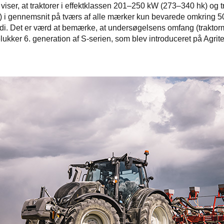
iser, at traktorer i effektklassen 201–250 kW (273–340 hk) og t
 i gennemsnit på tværs af alle mærker kun bevarede omkring 5
di. Det er værd at bemærke, at undersøgelsens omfang (traktorm
ukker 6. generation af S-serien, som blev introduceret på Agrit