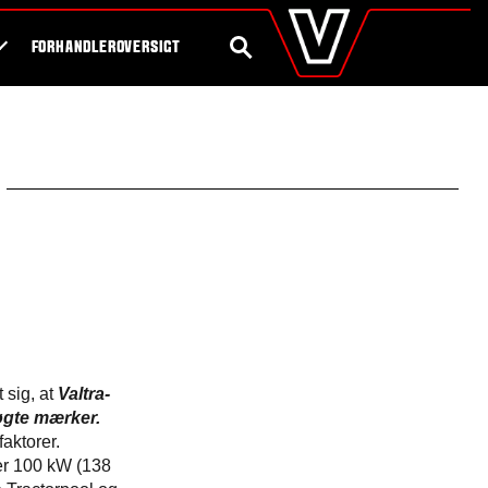
valtra
.dk
Shop
Byg din egen traktor
Global
SØG
FORHANDLEROVERSIGT
Europe
Austria
Belgium
Czech Republic
Denmark
Estonia
Finland
France
Germany
Hungary
Italy
Latvia
Lithuania
The Netherlands
 sig, at
Valtra-
Norway
øgte mærker.
Poland
aktorer.
Portugal
ver 100 kW (138