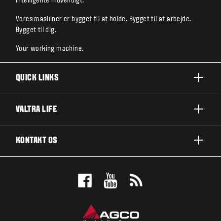
intelligente indvendigt.
Vores maskiner er bygget til at holde. Bygget til at arbejde.
Bygget til dig.
Your working machine.
QUICK LINKS
PRODUKTER
VALTRA LIFE
BRANCHER OG SEGMENTER
OM VALTRA
KONTAKT OS
TEKNOLOGILØSNINGER
NYHEDER & EVENTS
SERVICE OG REPARATION
KONTAKT OS
FOR THE FANS
BOOK EN DEMO
VALTRA BLOG
FORHANDLEROVERSIGT
VALTRA SHOP