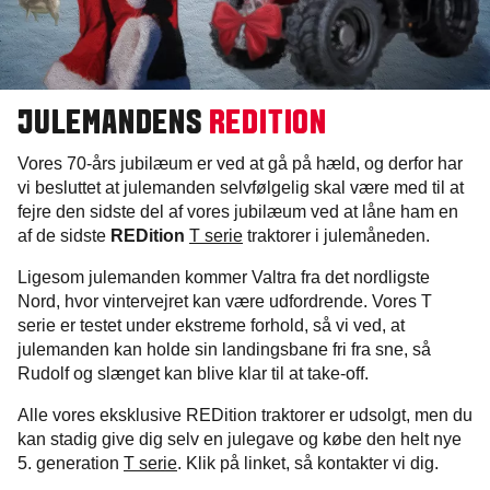
JULEMANDENS
REDITION
Vores 70-års jubilæum er ved at gå på hæld, og derfor har
vi besluttet at julemanden selvfølgelig skal være med til at
fejre den sidste del af vores jubilæum ved at låne ham en
af de sidste
REDition
T serie
traktorer i julemåneden.
Ligesom julemanden kommer Valtra fra det nordligste
Nord, hvor vintervejret kan være udfordrende. Vores T
serie er testet under ekstreme forhold, så vi ved, at
julemanden kan holde sin landingsbane fri fra sne, så
Rudolf og slænget kan blive klar til at take-off.
Alle vores eksklusive REDition traktorer er udsolgt, men du
kan stadig give dig selv en julegave og købe den helt nye
5. generation
T serie
. Klik på linket, så kontakter vi dig.