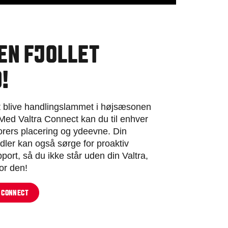
EN FJOLLET
!
at blive handlingslammet i højsæsonen
Med Valtra Connect kan du til enhver
torers placering og ydeevne. Din
dler kan også sørge for proaktiv
port, så du ikke står uden din Valtra,
for den!
A CONNECT