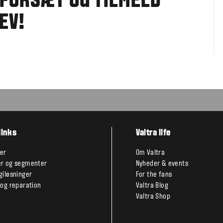
SFORSÆT OG TILMELD
EV!
links
Valtra life
er
Om Valtra
r og segmenter
Nyheder & events
giløsninger
For the fans
 og reparation
Valtra Blog
Valtra Shop