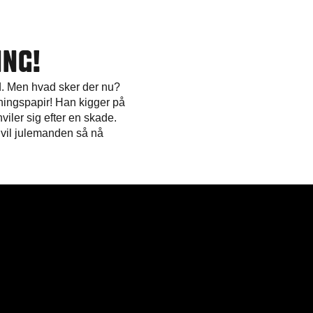
IN
G
!
d. Men hvad sker der nu?
kningspapir! Han kigger på
iler sig efter en skade.
 vil julemanden så nå