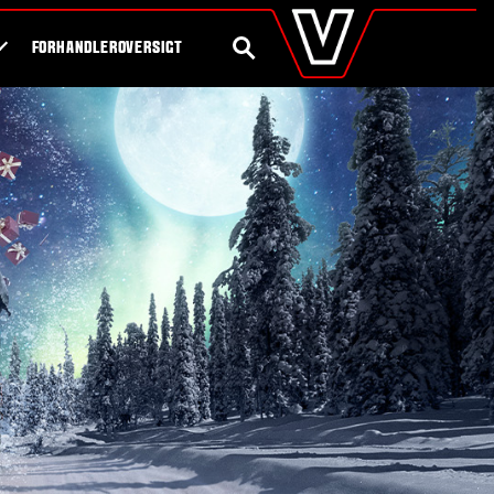
valtra
.dk
Shop
Byg din egen traktor
Global
SØG
FORHANDLEROVERSIGT
Europe
Austria
Belgium
Czech Republic
Denmark
Estonia
Finland
France
Germany
Hungary
Italy
Latvia
Lithuania
The Netherlands
Norway
Poland
Portugal