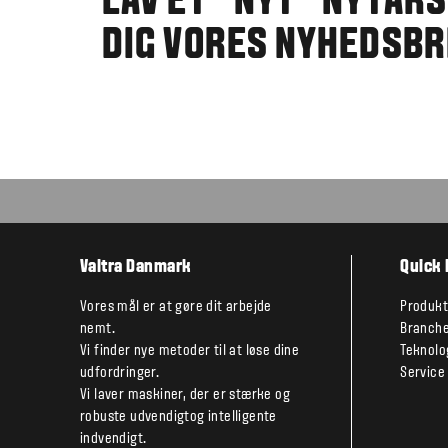
LAV ET "NYT" NYTÅR
DIG VORES NYHEDSBR
Valtra Danmark
Quick 
Vores mål er at gøre dit arbejde
Produkt
nemt.
Branche
Vi finder nye metoder til at løse dine
Teknolo
udfordringer.
Service
Vi laver maskiner, der er stærke og
robuste udvendigtog intelligente
indvendigt.