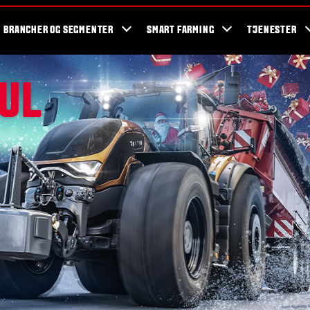
og events
Valtra fans
Valtra blog
Nyhedsbrev
Valtra kampagner
BRANCHER OG SEGMENTER
SMART FARMING
TJENESTER
UL