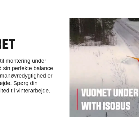
BET
til montering under
 sin perfekte balance
g manøvredygtighed er
bejde. Spørg din
ted til vinterarbejde.