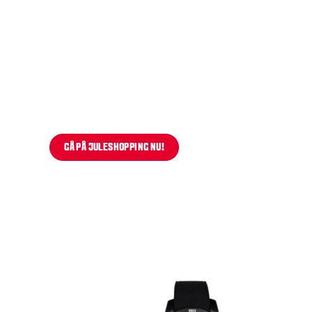
GÅ PÅ JULESHOPPING NU!