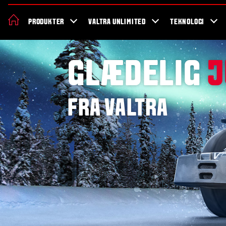
Om Valtra
Karriere
Showroom
Forhandler lokation
Nyheder 
PRODUKTER
VALTRA UNLIMITED
TEKNOLOGI
GLÆDELIG
J
FRA VALTRA