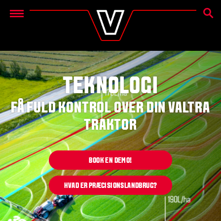
SØG
Menu
TEKNOLOGI
FÅ FULD KONTROL OVER DIN VALTRA
TRAKTOR
BOOK EN DEMO!
HVAD ER PRÆCISIONSLANDBRUG?