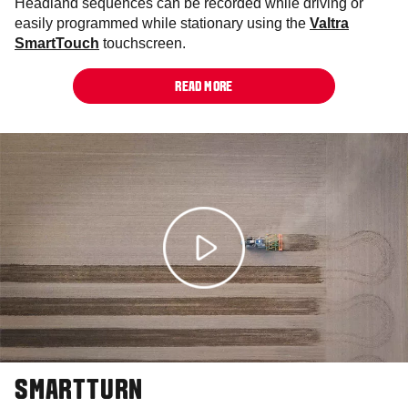
Headland sequences can be recorded while driving or
easily programmed while stationary using the
Valtra
SmartTouch
touchscreen.
READ MORE
SMARTTURN