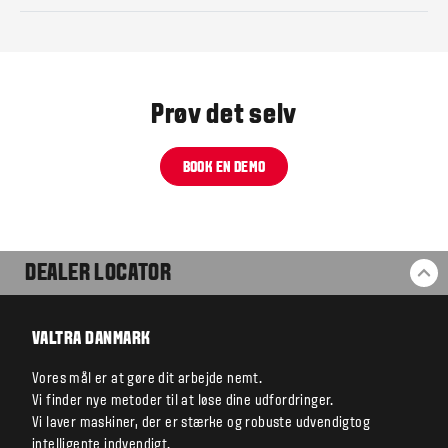
Prøv det selv
BOOK EN DEMO
DEALER LOCATOR
BA
VALTRA DANMARK
Vores mål er at gøre dit arbejde nemt.
Vi finder nye metoder til at løse dine udfordringer.
Vi laver maskiner, der er stærke og robuste udvendigtog
intelligente indvendigt.