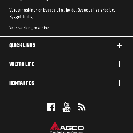
Vores maskiner er bygget til at holde. Bygget til at arbejde.
Bygget til dig.
Your working machine.
QUICK LINKS
PRODUKTER
VALTRA LIFE
BRANCHER OG SEGMENTER
OM VALTRA
KONTAKT OS
TEKNOLOGILØSNINGER
NYHEDER & EVENTS
SERVICE OG REPARATION
KONTAKT OS
FOR THE FANS
BOOK EN DEMO
VALTRA BLOG
FORHANDLEROVERSIGT
VALTRA SHOP