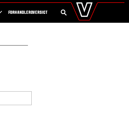
valtra
.dk
Shop
Byg din egen traktor
Global
SØG
FORHANDLEROVERSIGT
Europe
Austria
Belgium
Czech Republic
Denmark
Estonia
Finland
France
Germany
Hungary
Italy
Latvia
Lithuania
The Netherlands
Norway
Poland
Portugal