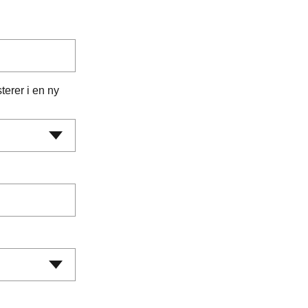
Slovakia
Spain
Sweden
United Kingdom
Eastern Europe
Україна
terer i en ny
South America
Brazil
Middle East
United Arab Emirates
Africa
English
Asia
China
Australia
Australia & New Zealand