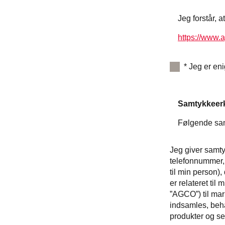
Jeg forstår, 
https://www.
*
Jeg er eni
Samtykkeer
Følgende samt
Jeg giver samty
telefonnummer, 
til min person),
er relateret ti
”AGCO”) til ma
indsamles, beh
produkter og se