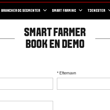
og events
Valtra fans
Valtra blog
Nyhedsbrev
Valtra kampagner
BRANCHER OG SEGMENTER
SMART FARMING
TJENESTER
SMART FARMER
BOOK EN DEMO
*
Efternavn