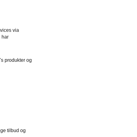
vices via
i har
's produkter og
ige tilbud og