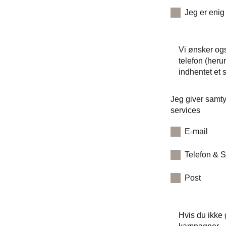
Jeg er enig
Vi ønsker ogs
telefon (heru
indhentet et s
Jeg giver samty
services
E-mail
Telefon & 
Post
Hvis du ikke 