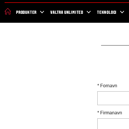
Om Valtra
Karriere
Showroom
Forhandler lokation
Nyheder 
PRODUKTER
VALTRA UNLIMITED
TEKNOLOGI
*
Fornavn
*
Firmanavn