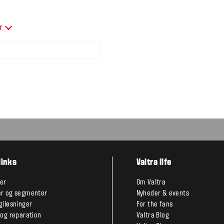
r
links
Valtra life
er
Om Valtra
r og segmenter
Nyheder & events
giløsninger
For the fans
 og reparation
Valtra Blog