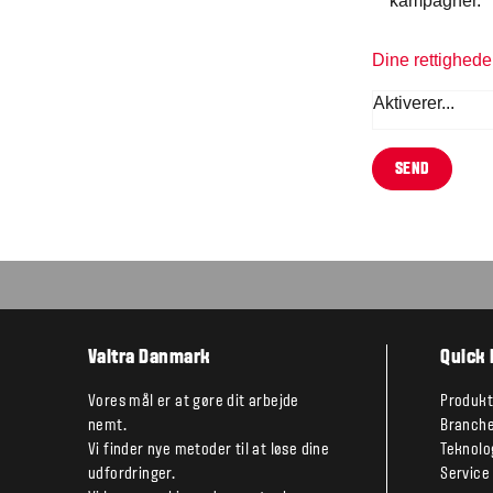
kampagner.
Dine rettighede
Aktiverer...
SEND
Valtra Danmark
Quick 
Vores mål er at gøre dit arbejde
Produkt
nemt.
Branche
Vi finder nye metoder til at løse dine
Teknolo
udfordringer.
Service