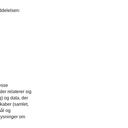
ddelelsen:
resse
er relaterer sig
g) og data, der
skaber (samlet,
ål og
lysninger om