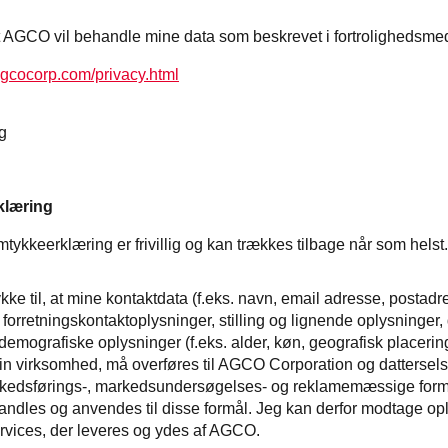
at AGCO vil behandle mine data som beskrevet i fortrolighedsme
agcocorp.com/privacy.html
g
klæring
ykkeerklæring er frivillig og kan trækkes tilbage når som helst.
kke til, at mine kontaktdata (f.eks. navn, email adresse, postad
forretningskontaktoplysninger, stilling og lignende oplysninger, d
 demografiske oplysninger (f.eks. alder, køn, geografisk placerin
l min virksomhed, må overføres til AGCO Corporation og dattersel
rkedsførings-, markedsundersøgelses- og reklamemæssige form
andles og anvendes til disse formål. Jeg kan derfor modtage op
rvices, der leveres og ydes af AGCO.