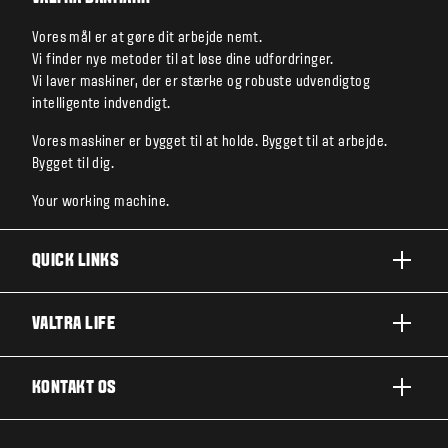
Vores mål er at gøre dit arbejde nemt.
Vi finder nye metoder til at løse dine udfordringer.
Vi laver maskiner, der er stærke og robuste udvendigtog
intelligente indvendigt.
Vores maskiner er bygget til at holde. Bygget til at arbejde.
Bygget til dig.
Your working machine.
QUICK LINKS
PRODUKTER
VALTRA LIFE
BRANCHER OG SEGMENTER
OM VALTRA
KONTAKT OS
TEKNOLOGILØSNINGER
NYHEDER & EVENTS
SERVICE OG REPARATION
KONTAKT OS