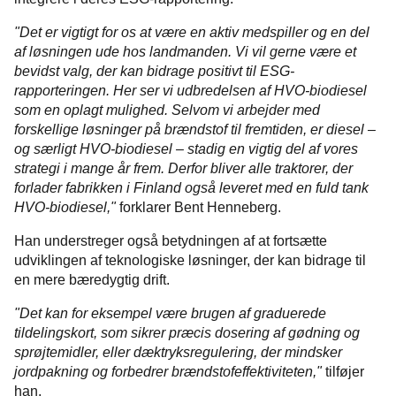
"Det er vigtigt for os at være en aktiv medspiller og en del
af løsningen ude hos landmanden. Vi vil gerne være et
bevidst valg, der kan bidrage positivt til ESG-
rapporteringen. Her ser vi udbredelsen af HVO-biodiesel
som en oplagt mulighed. Selvom vi arbejder med
forskellige løsninger på brændstof til fremtiden, er diesel –
og særligt HVO-biodiesel – stadig en vigtig del af vores
strategi i mange år frem. Derfor bliver alle traktorer, der
forlader fabrikken i Finland også leveret med en fuld tank
HVO-biodiesel,"
forklarer Bent Henneberg.
Han understreger også betydningen af at fortsætte
udviklingen af teknologiske løsninger, der kan bidrage til
en mere bæredygtig drift.
"Det kan for eksempel være brugen af graduerede
tildelingskort, som sikrer præcis dosering af gødning og
sprøjtemidler, eller dæktryksregulering, der mindsker
jordpakning og forbedrer brændstofeffektiviteten,"
tilføjer
han.