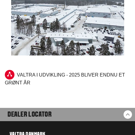
VALTRA I UDVIKLING - 2025 BLIVER ENDNU ET
GRØNT ÅR
DEALER LOCATOR
BA
VALTRA DANMARK