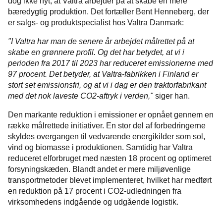
dog ikke nyt, at Valtra arbejder på at skabe en mere
bæredygtig produktion. Det fortæller Bent Henneberg, der
er salgs- og produktspecialist hos Valtra Danmark:
"I Valtra har man de senere år arbejdet målrettet på at
skabe en grønnere profil. Og det har betydet, at vi i
perioden fra 2017 til 2023 har reduceret emissionerne med
97 procent. Det betyder, at Valtra-fabrikken i Finland er
stort set emissionsfri, og at vi i dag er den traktorfabrikant
med det nok laveste CO2-aftryk i verden,"
siger han.
Den markante reduktion i emissioner er opnået gennem en
række målrettede initiativer. En stor del af forbedringerne
skyldes overgangen til vedvarende energikilder som sol,
vind og biomasse i produktionen. Samtidig har Valtra
reduceret elforbruget med næsten 18 procent og optimeret
forsyningskæden. Blandt andet er mere miljøvenlige
transportmetoder blevet implementeret, hvilket har medført
en reduktion på 17 procent i CO2-udledningen fra
virksomhedens indgående og udgående logistik.