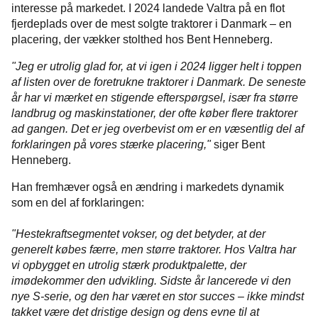
interesse på markedet. I 2024 landede Valtra på en flot
fjerdeplads over de mest solgte traktorer i Danmark – en
placering, der vækker stolthed hos Bent Henneberg.
"Jeg er utrolig glad for, at vi igen i 2024 ligger helt i toppen
af listen over de foretrukne traktorer i Danmark. De seneste
år har vi mærket en stigende efterspørgsel, især fra større
landbrug og maskinstationer, der ofte køber flere traktorer
ad gangen. Det er jeg overbevist om er en væsentlig del af
forklaringen på vores stærke placering,"
siger Bent
Henneberg.
Han fremhæver også en ændring i markedets dynamik
som en del af forklaringen:
"Hestekraftsegmentet vokser, og det betyder, at der
generelt købes færre, men større traktorer. Hos Valtra har
vi opbygget en utrolig stærk produktpalette, der
imødekommer den udvikling. Sidste år lancerede vi den
nye S-serie, og den har været en stor succes – ikke mindst
takket være det dristige design og dens evne til at