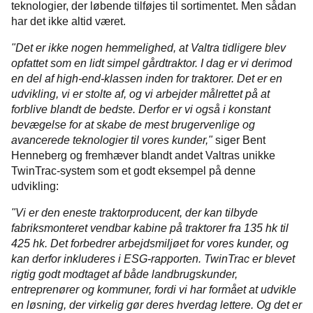
teknologier, der løbende tilføjes til sortimentet. Men sådan
har det ikke altid været.
"Det er ikke nogen hemmelighed, at Valtra tidligere blev
opfattet som en lidt simpel gårdtraktor. I dag er vi derimod
en del af high-end-klassen inden for traktorer. Det er en
udvikling, vi er stolte af, og vi arbejder målrettet på at
forblive blandt de bedste. Derfor er vi også i konstant
bevægelse for at skabe de mest brugervenlige og
avancerede teknologier til vores kunder,"
siger Bent
Henneberg og fremhæver blandt andet Valtras unikke
TwinTrac-system som et godt eksempel på denne
udvikling:
"Vi er den eneste traktorproducent, der kan tilbyde
fabriksmonteret vendbar kabine på traktorer fra 135 hk til
425 hk. Det forbedrer arbejdsmiljøet for vores kunder, og
kan derfor inkluderes i ESG-rapporten. TwinTrac er blevet
rigtig godt modtaget af både landbrugskunder,
entreprenører og kommuner, fordi vi har formået at udvikle
en løsning, der virkelig gør deres hverdag lettere. Og det er