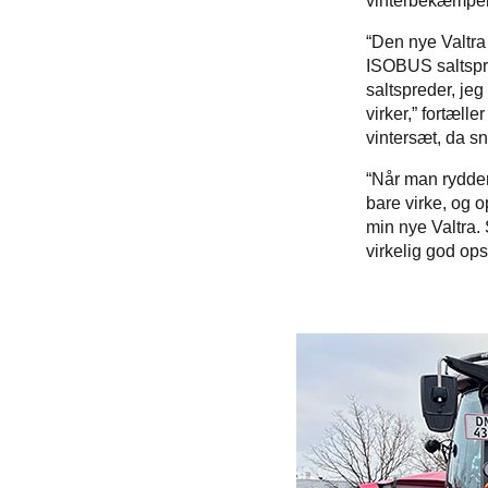
vinterbekæmpel
“Den nye Valtr
ISOBUS saltspre
saltspreder, je
virker,” fortæll
vintersæt, da sn
“Når man rydder 
bare virke, og 
min nye Valtra.
virkelig god ops