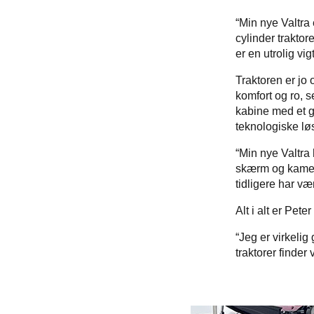
“Min nye Valtra 
cylinder traktor
er en utrolig vi
Traktoren er jo
komfort og ro, 
kabine med et g
teknologiske løs
“Min nye Valtra
skærm og kamera
tidligere har vær
Alt i alt er Pet
“Jeg er virkelig
traktorer finder