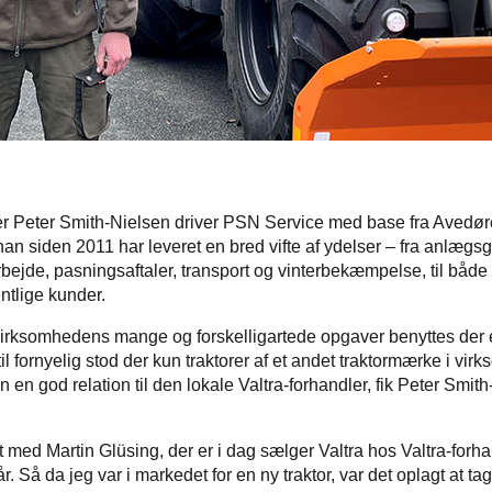
r Peter Smith-Nielsen driver PSN Service med base fra Avedø
han siden 2011 har leveret en bred vifte af ydelser – fra anlægs
rbejde, pasningsaftaler, transport og vinterbekæmpelse, til både 
ntlige kunder.
 virksomhedens mange og forskelligartede opgaver benyttes der
dtil fornyelig stod der kun traktorer af et andet traktormærke i vi
en god relation til den lokale Valtra-forhandler, fik Peter Smit
 med Martin Glüsing, der er i dag sælger Valtra hos Valtra-forha
r. Så da jeg var i markedet for en ny traktor, var det oplagt at tag