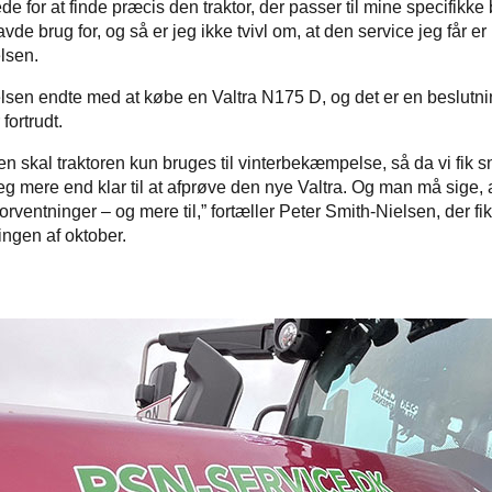
e for at finde præcis den traktor, der passer til mine specifikk
vde brug for, og så er jeg ikke tvivl om, at den service jeg får er i
elsen.
lsen endte med at købe en Valtra N175 D, og det er en beslutn
fortrudt.
eren skal traktoren kun bruges til vinterbekæmpelse, så da vi fik sn
g mere end klar til at afprøve den nye Valtra. Og man må sige, a
 forventninger – og mere til,” fortæller Peter Smith-Nielsen, der fi
tningen af oktober.