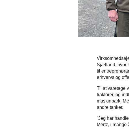
Virksomhedseje
Sjælland, hvor 
til entreprenøra
erhvervs og offe
Til at varetage
traktorer, og in
maskinpark. Men 
andre tanker.
”Jeg har handlet
Mertz, i mange å