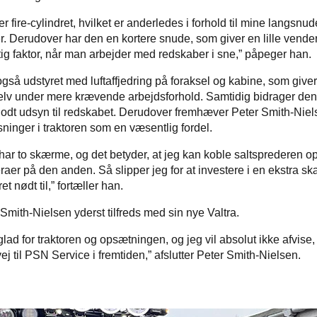
er fire-cylindret, hvilket er anderledes i forhold til mine langsnu
er. Derudover har den en kortere snude, som giver en lille vender
gtig faktor, når man arbejder med redskaber i sne,” påpeger han.
 også udstyret med luftaffjedring på foraksel og kabine, som giv
selv under mere krævende arbejdsforhold. Samtidig bidrager de
odt udsyn til redskabet. Derudover fremhæver Peter Smith-Nie
ninger i traktoren som en væsentlig fordel.
 har to skærme, og det betyder, at jeg kan koble saltsprederen 
er på den anden. Så slipper jeg for at investere i en ekstra s
et nødt til,” fortæller han.
er Smith-Nielsen yderst tilfreds med sin nye Valtra.
 glad for traktoren og opsætningen, og jeg vil absolut ikke afvise, 
 vej til PSN Service i fremtiden,” afslutter Peter Smith-Nielsen.