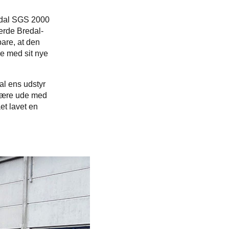
edal SGS 2000
jerde Bredal-
bare, at den
re med sit nye
kal ens udstyr
 være ude med
et lavet en