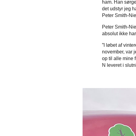
ham. Han sørged
det udstyr jeg ha
Peter Smith-Ni
Peter Smith-Nie
absolut ikke har 
”I løbet af vint
november, var je
op til alle mine
N leveret i slu