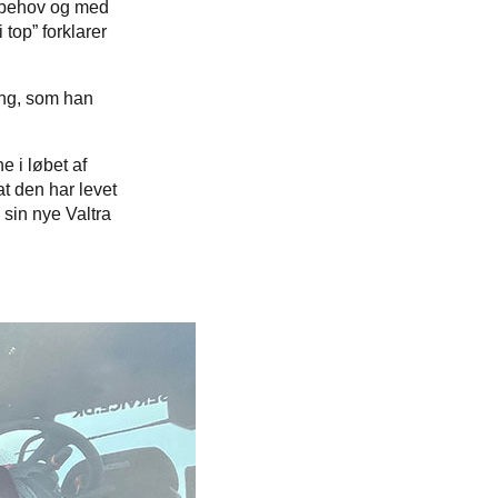
e behov og med
 top” forklarer
ing, som han
e i løbet af
t den har levet
k sin nye Valtra