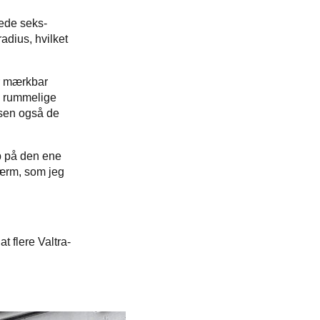
dede seks-
adius, hvilket
er mærkbar
n rummelige
lsen også de
op på den ene
kærm, som jeg
at flere Valtra-