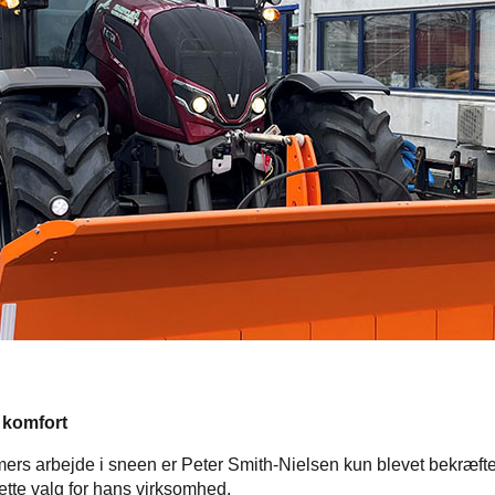
g komfort
imers arbejde i sneen er Peter Smith-Nielsen kun blevet bekræftet
rette valg for hans virksomhed.