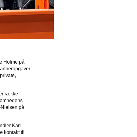
re Holme på
gartneropgaver
private,
 er række
rksomhedens
h-Nielsen på
ndler Karl
e kontakt til