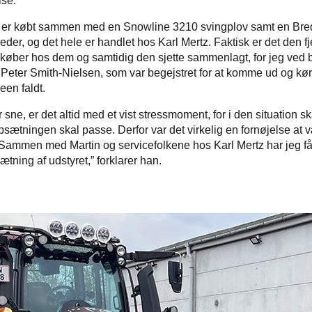
se.
a er købt sammen med en Snowline 3210 svingplov samt en Br
der, og det hele er handlet hos Karl Mertz. Faktisk er det den f
g køber hos dem og samtidig den sjette sammenlagt, for jeg ved 
er Peter Smith-Nielsen, som var begejstret for at komme ud og kø
een faldt.
sne, er det altid med et vist stressmoment, for i den situation s
opsætningen skal passe. Derfor var det virkelig en fornøjelse at
 Sammen med Martin og servicefolkene hos Karl Mertz har jeg få
ætning af udstyret,” forklarer han.